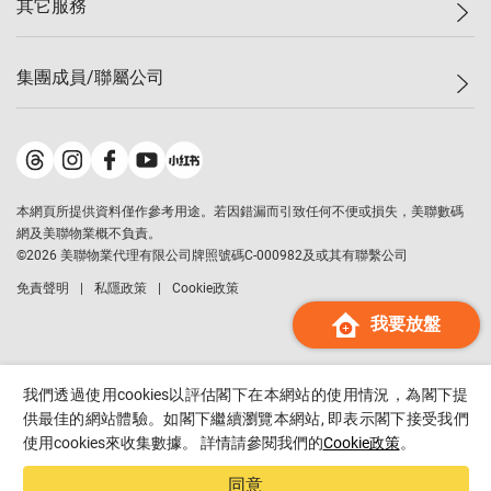
其它服務
美聯豪宅
查詢熱線
信心指數
獨家樓盤
聯絡我們
最新成交
屋苑專頁
租盤
集團成員/聯屬公司
按揭計算機
歷史成交
大灣區專頁
居屋專頁
負擔能力計算機
成交數據
樓市資訊
買賣流程
美聯物業
轉按計算機
屋苑成交排行榜
美聯精英會
鋑聯控股
*
繳款方式
地區百科
美聯慈善基金
美聯工商舖
*
本網頁所提供資料僅作參考用途。若因錯漏而引致任何不便或損失，美聯數碼
美善會
美聯中國
網及美聯物業概不負責。
地產代理管理協會
©
2026
美聯物業代理有限公司牌照號碼C-000982及或其有聯繫公司
美聯澳門
申報已遞交的購樓意向登記
免責聲明
私隱政策
Cookie政策
美聯金融集團
我要放盤
美聯移民顧問
美聯升學顧問
美聯測量師行
我們透過使用cookies以評估閣下在本網站的使用情況，為閣下提
香港置業
供最佳的網站體驗。如閣下繼續瀏覽本網站, 即表示閣下接受我們
使用cookies來收集數據。 詳情請參閱我們的
Cookie政策
。
經絡按揭
美聯會
同意