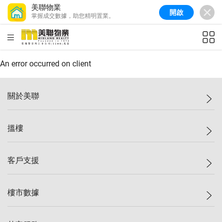
美聯物業
開啟
掌握成交數據，助您精明置業。
美聯信心指數
77.1
較上週
0.7%
較上月
-0.4%
(
03/08/2026
)
HKD
ft²
全港樓價指數
149.1
較上週
0%
較上月
0.4%
(
03/08/2026
)
An error occurred on client
港島樓價指數
157.4
較上週
-0.3%
較上月
-0.8%
(
03/08/2026
)
關於美聯
九龍樓價指數
156.4
較上週
-0.1%
較上月
0.3%
(
03/08/2026
)
美聯集團
搵樓
新界樓價指數
134.8
較上週
0.1%
較上月
0.9%
(
03/08/2026
)
投資者關係
美聯信心指數
77.1
較上週
0.7%
較上月
-0.4%
(
03/08/2026
)
集團動態
一手新盤
客戶支援
人才招募
二手盤
網站地圖
上車
自助放盤
樓市數據
減價
專業代理
低水
分行網絡
樓價指數