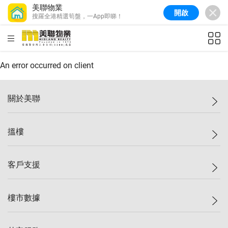
美聯物業
開啟
搜羅全港精選筍盤，一App即睇！
美聯信心指數
77.1
較上週
0.7%
較上月
-0.4%
(
03/08/2026
)
HKD
ft²
全港樓價指數
149.1
較上週
0%
較上月
0.4%
(
03/08/2026
)
An error occurred on client
港島樓價指數
157.4
較上週
-0.3%
較上月
-0.8%
(
03/08/2026
)
關於美聯
九龍樓價指數
156.4
較上週
-0.1%
較上月
0.3%
(
03/08/2026
)
美聯集團
搵樓
新界樓價指數
134.8
較上週
0.1%
較上月
0.9%
(
03/08/2026
)
投資者關係
美聯信心指數
77.1
較上週
0.7%
較上月
-0.4%
(
03/08/2026
)
集團動態
一手新盤
客戶支援
人才招募
二手盤
網站地圖
上車
自助放盤
樓市數據
減價
專業代理
低水
分行網絡
樓價指數