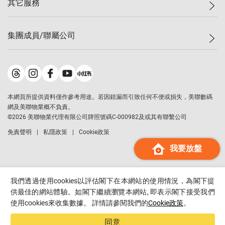
其它服務
美聯豪宅
查詢熱線
信心指數
獨家樓盤
聯絡我們
最新成交
屋苑專頁
租盤
集團成員/聯屬公司
按揭計算機
歷史成交
大灣區專頁
居屋專頁
負擔能力計算機
成交數據
樓市資訊
買賣流程
美聯物業
轉按計算機
屋苑成交排行榜
美聯精英會
鋑聯控股
*
繳款方式
地區百科
美聯慈善基金
美聯工商舖
*
本網頁所提供資料僅作參考用途。若因錯漏而引致任何不便或損失，美聯數碼
美善會
美聯中國
網及美聯物業概不負責。
地產代理管理協會
©
2026
美聯物業代理有限公司牌照號碼C-000982及或其有聯繫公司
美聯澳門
申報已遞交的購樓意向登記
免責聲明
私隱政策
Cookie政策
美聯金融集團
我要放盤
美聯移民顧問
美聯升學顧問
美聯測量師行
我們透過使用cookies以評估閣下在本網站的使用情況，為閣下提
香港置業
供最佳的網站體驗。如閣下繼續瀏覽本網站, 即表示閣下接受我們
使用cookies來收集數據。 詳情請參閱我們的
Cookie政策
。
經絡按揭
美聯會
同意