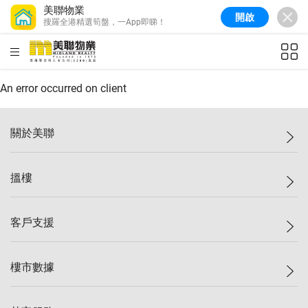
美聯物業
開啟
搜羅全港精選筍盤，一App即睇！
美聯信心指數
76.6
較上週
-0.6%
較上月
-1.4%
(
10/08/2026
)
HKD
ft²
全港樓價指數
148.9
較上週
-0.1%
較上月
0.1%
(
10/08/2026
)
An error occurred on client
港島樓價指數
157.0
較上週
-0.2%
較上月
0.2%
(
10/08/2026
)
關於美聯
九龍樓價指數
155.7
較上週
-0.4%
較上月
-0.8%
(
10/08/2026
)
美聯集團
搵樓
新界樓價指數
135.1
較上週
0.3%
較上月
0.9%
(
10/08/2026
)
投資者關係
美聯信心指數
76.6
較上週
-0.6%
較上月
-1.4%
(
10/08/2026
)
集團動態
一手新盤
客戶支援
人才招募
二手盤
網站地圖
上車
自助放盤
樓市數據
減價
專業代理
低水
分行網絡
樓價指數