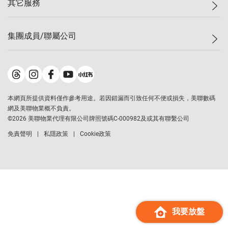
其它服務
美聯豪宅
查詢熱線
信心指數
獨家樓盤
聯絡我們
最新成交
屋苑專頁
租盤
集團成員/聯屬公司
按揭計算機
歷史成交
大灣區專頁
居屋專頁
負擔能力計算機
成交數據
樓市資訊
買賣流程
美聯物業
轉按計算機
屋苑成交排行榜
美聯精英會
鋑聯控股
*
繳款方式
地區百科
美聯慈善基金
美聯工商舖
*
本網頁所提供資料僅作參考用途。若因錯漏而引致任何不便或損失，美聯數碼
美善會
美聯中國
網及美聯物業概不負責。
地產代理管理協會
©
2026
美聯物業代理有限公司牌照號碼C-000982及或其有聯繫公司
美聯澳門
申報已遞交的購樓意向登記
免責聲明
私隱政策
Cookie政策
美聯金融集團
美聯移民顧問
美聯升學顧問
美聯測量師行
香港置業
經絡按揭
我要放盤
美聯會