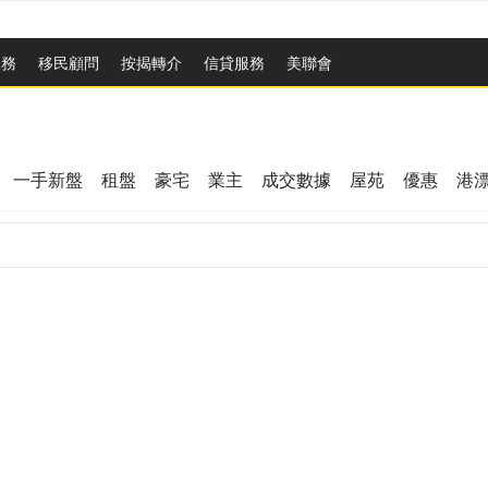
服務
移民顧問
按揭轉介
信貸服務
美聯會
一手新盤
租盤
豪宅
業主
成交數據
屋苑
優惠
港