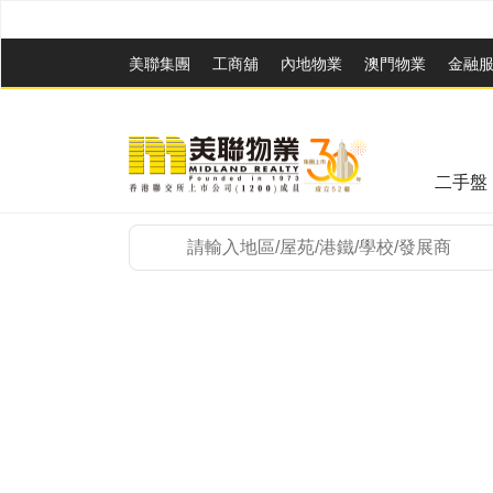
美聯集團
工商舖
內地物業
澳門物業
金融
二手盤