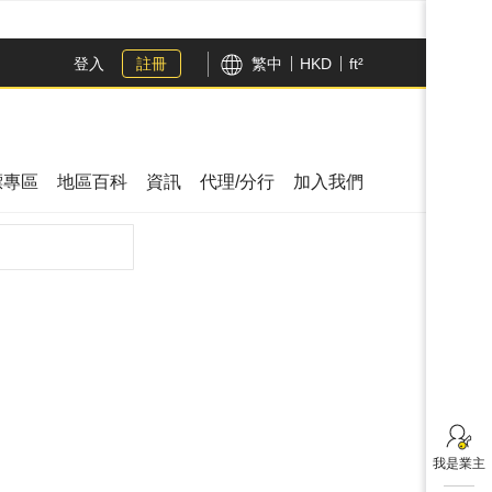
登入
註冊
繁中
HKD
ft²
漂專區
地區百科
資訊
代理/分行
加入我們
搜尋
我是業主