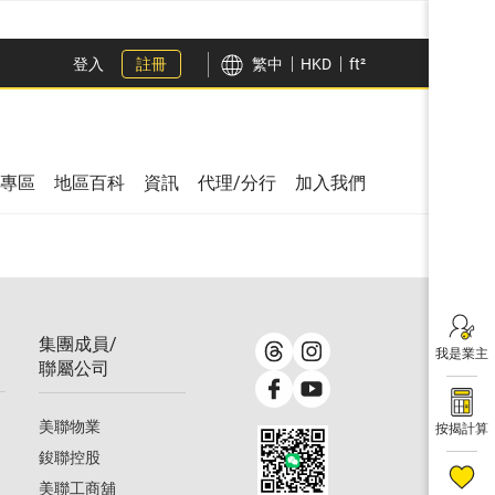
登入
註冊
繁中
HKD
ft²
專區
地區百科
資訊
代理/分行
加入我們
集團成員/
我是業主
聯屬公司
美聯物業
按揭計算
鋑聯控股
美聯工商舖