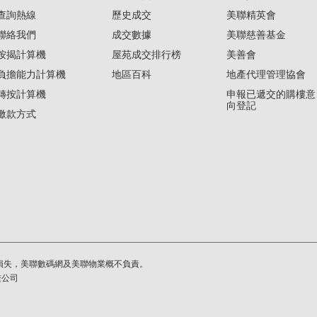
查詢熱線
歷史成交
美聯精英會
聯絡我們
成交數據
美聯慈善基金
按揭計算機
屋苑成交排行榜
美善會
負擔能力計算機
地區百科
地產代理管理協會
轉按計算機
申報已遞交的購樓意
向登記
繳款方式
損失，美聯數碼網及美聯物業概不負責。
繫公司