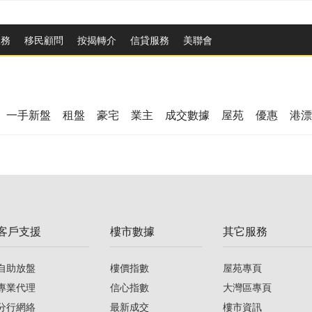
服務
移民顧問
按揭轉介
信貸服務
美聯會
一手新盤
租盤
豪宅
業主
成交數據
屋苑
優惠
港漂
客戶支援
樓市數據
其它服務
自助放盤
樓價指數
屋苑專頁
專業代理
信心指數
大灣區專頁
分行網絡
最新成交
樓市資訊