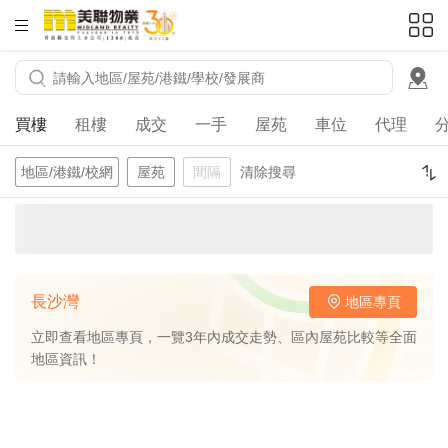
HKD
ft²
買樓
租樓
成交
一手
屋苑
車位
代理
地區/港鐵/校網
屋苑
間隔
清除搜尋
長沙灣
地區專頁
立即查看地區專頁，一覽3年內成交走勢、區內屋苑比較等全面
地區資訊！