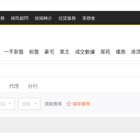
服務
移民顧問
按揭轉介
信貸服務
美聯會
一手新盤
租盤
豪宅
業主
成交數據
屋苑
優惠
港
位
代理
分行
間隔
價格
清除搜尋
儲存搜尋