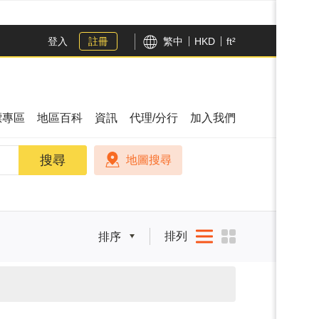
登入
註冊
繁中
HKD
ft²
漂專區
地區百科
資訊
代理/分行
加入我們
搜尋
搜尋
地圖搜尋
排列
排序