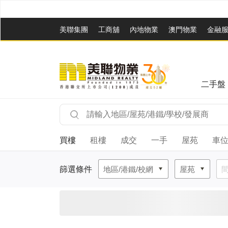
美聯集團
工商舖
內地物業
澳門物業
金融
二手盤
買樓
租樓
成交
一手
屋苑
車
篩選條件
地區/港鐵/校網
屋苑