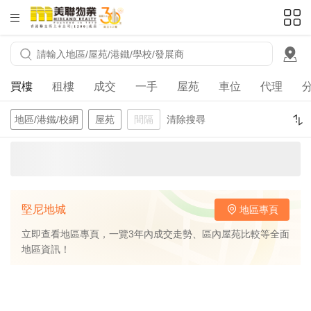
HKD
ft²
買樓
租樓
成交
一手
屋苑
車位
代理
地區/港鐵/校網
屋苑
間隔
清除搜尋
堅尼地城
地區專頁
立即查看地區專頁，一覽3年內成交走勢、區內屋苑比較等全面
地區資訊！