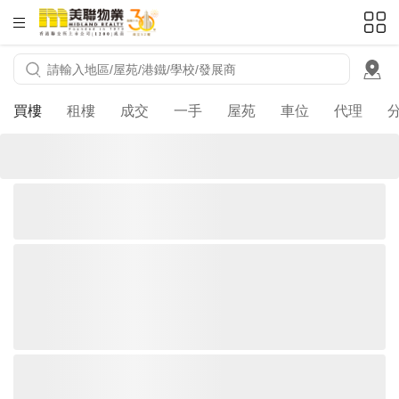
HKD
ft²
買樓
租樓
成交
一手
屋苑
車位
代理