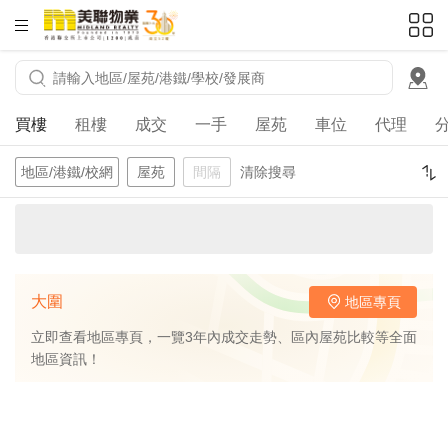
HKD
ft²
買樓
租樓
成交
一手
屋苑
車位
代理
地區/港鐵/校網
屋苑
間隔
清除搜尋
大圍
地區專頁
立即查看地區專頁，一覽3年內成交走勢、區內屋苑比較等全面
地區資訊！