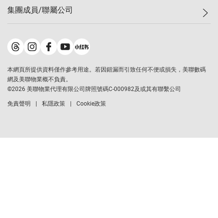
最新成交
屋苑專頁
租盤
集團成員/聯屬公司
按揭計算機
歷史成交
大灣區專頁
居屋專頁
負擔能力計算機
成交數據
樓市資訊
買賣流程
美聯物業
轉按計算機
屋苑成交排行榜
美聯精英會
鋑聯控股
繳款方式
地區百科
美聯慈善基金
美聯工商舖
本網頁所提供資料僅作參考用途。若因錯漏而引致任何不便或損失，美聯數碼
美善會
美聯中國
網及美聯物業概不負責。
地產代理管理協會
©
2026
美聯物業代理有限公司牌照號碼C-000982及或其有聯繫公司
美聯澳門
申報已遞交的購樓意向登記
免責聲明
私隱政策
Cookie政策
美聯金融集團
美聯移民顧問
美聯升學顧問
美聯測量師行
香港置業
經絡按揭
美聯會
美聯大學堂
駿聯信貸