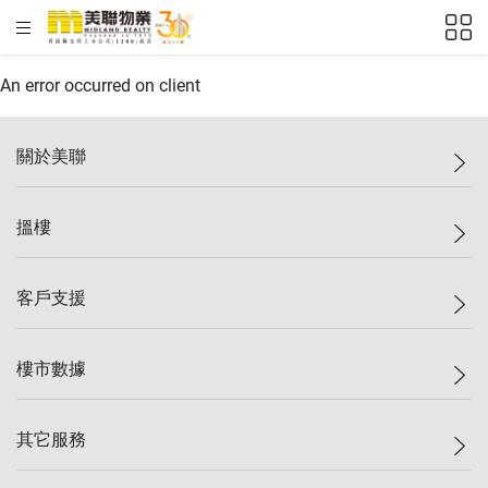
HKD
ft²
An error occurred on client
關於美聯
美聯集團
搵樓
投資者關係
集團動態
一手新盤
客戶支援
人才招募
二手盤
網站地圖
上車
自助放盤
樓市數據
減價
專業代理
低水
分行網絡
樓價指數
其它服務
美聯豪宅
查詢熱線
信心指數
獨家樓盤
聯絡我們