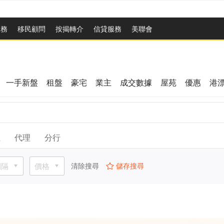
服務
移民顧問
按揭轉介
信貸服務
美聯會
一手新盤
租盤
豪宅
業主
成交數據
屋苑
優惠
港
位
代理
分行
間隔
價格
清除搜尋
儲存搜尋