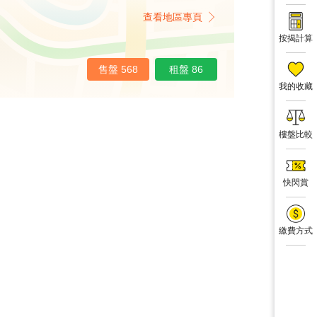
查看地區專頁
按揭計算
售盤 568
租盤 86
我的收藏
樓盤比較
快閃賞
繳費方式