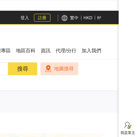
登入
註冊
繁中
HKD
ft²
漂專區
地區百科
資訊
代理/分行
加入我們
搜尋
搜尋
地圖搜尋
我是業主