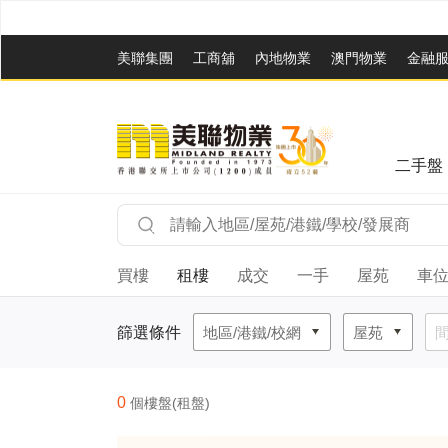
美聯集團
工商舖
內地物業
澳門物業
金融
二手盤
買樓
租樓
成交
一手
屋苑
車
篩選條件
地區/港鐵/校網
屋苑
0
個樓盤(租盤)