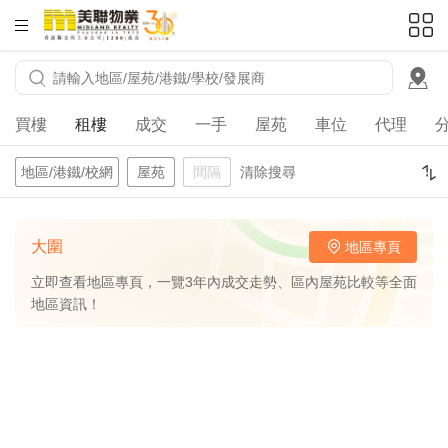
HKD
ft²
買樓
租樓
成交
一手
屋苑
車位
代理
地區/港鐵/校網
屋苑
間隔
清除搜尋
大圍
地區專頁
立即查看地區專頁，一覽3年內成交走勢、區內屋苑比較等全面
地區資訊！