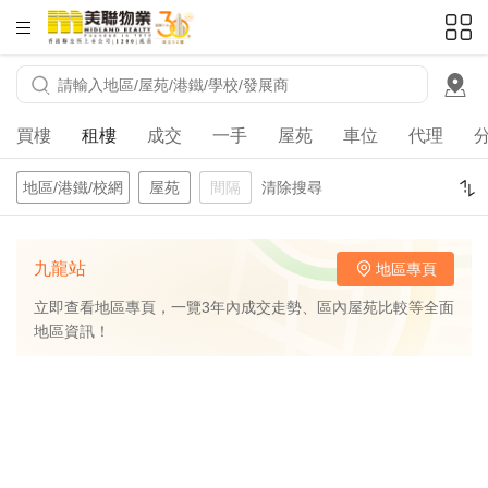
HKD
ft²
買樓
租樓
成交
一手
屋苑
車位
代理
地區/港鐵/校網
屋苑
間隔
清除搜尋
九龍站
地區專頁
立即查看地區專頁，一覽3年內成交走勢、區內屋苑比較等全面
地區資訊！