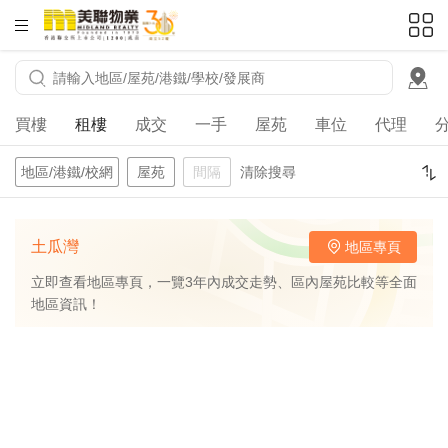
HKD
ft²
買樓
租樓
成交
一手
屋苑
車位
代理
地區/港鐵/校網
屋苑
間隔
清除搜尋
土瓜灣
地區專頁
立即查看地區專頁，一覽3年內成交走勢、區內屋苑比較等全面
地區資訊！