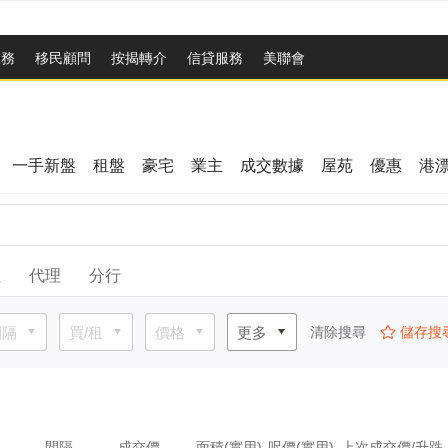
服務
移民顧問
按揭轉介
信貸服務
美聯會
一手新盤
租盤
豪宅
業主
成交數據
屋苑
優惠
港
位
代理
分行
間隔
買/租
價格
更多
清除搜尋
儲存搜
間隔
成交價
面積(實用)
呎價(實用)
上次成交價/升跌