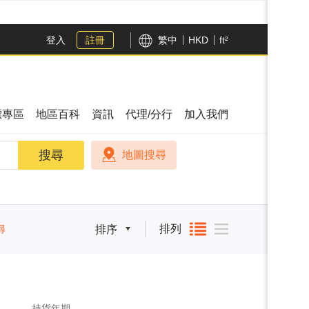
登入
註冊
繁中
HKD
ft²
漂專區
地區百科
資訊
代理/分行
加入我們
搜尋
搜尋
地圖搜尋
排列
尋
排序
持貨年期