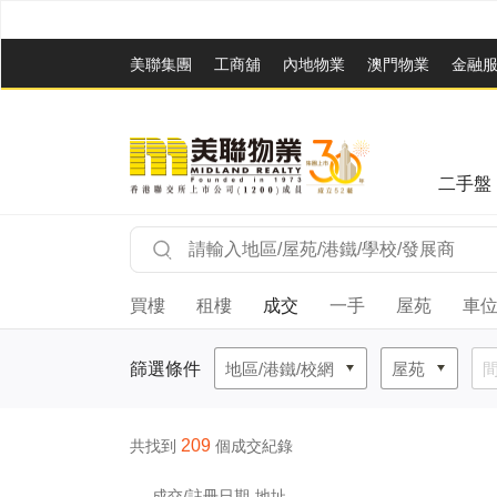
美聯集團
工商舖
內地物業
澳門物業
金融
二手盤
買樓
租樓
成交
一手
屋苑
車
篩選條件
地區/港鐵/校網
屋苑
209
共找到
個成交紀錄
成交/
註冊日期
地址