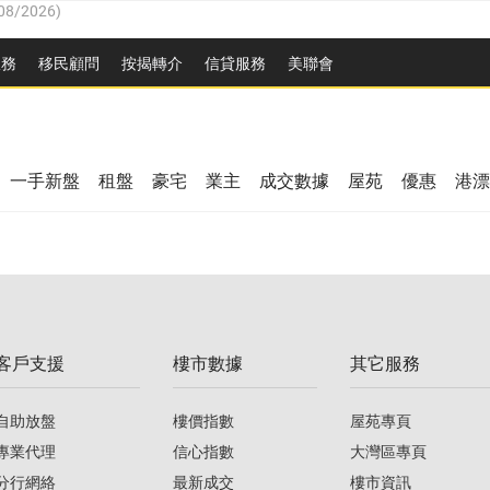
8/2026
)
服務
移民顧問
按揭轉介
信貸服務
美聯會
/08/2026
)
/08/2026
)
08/2026
)
3/08/2026
)
8/2026
)
一手新盤
租盤
豪宅
業主
成交數據
屋苑
優惠
港漂
08/2026
)
/08/2026
)
/08/2026
)
3/08/2026
)
客戶支援
樓市數據
其它服務
08/2026
)
自助放盤
樓價指數
屋苑專頁
專業代理
信心指數
大灣區專頁
分行網絡
最新成交
樓市資訊