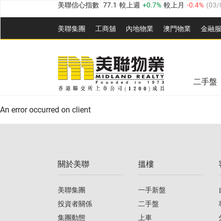
全港樓價指數
149.1
較上週
0%
較上月
0.4%
(
03/0
美聯集團
工商舖
內地物業
澳門物業
金融
港島樓價指數
157.4
較上週
-0.3%
較上月
-0.8%
(
03
九龍樓價指數
156.4
較上週
-0.1%
較上月
0.3%
(
03
美聯信心指數
77.1
較上週
0.7%
較上月
-0.4%
(
03/
新界樓價指數
134.8
較上週
0.1%
較上月
0.9%
(
0
全港樓價指數
149.1
較上週
0%
較上月
0.4%
(
03/0
二手盤
美聯信心指數
77.1
較上週
0.7%
較上月
-0.4%
(
03/
港島樓價指數
157.4
較上週
-0.3%
較上月
-0.8%
(
03
An error occurred on client
九龍樓價指數
156.4
較上週
-0.1%
較上月
0.3%
(
03
新界樓價指數
134.8
較上週
0.1%
較上月
0.9%
(
0
關於美聯
搵樓
美聯信心指數
77.1
較上週
0.7%
較上月
-0.4%
(
03/
美聯集團
一手新盤
投資者關係
二手盤
集團動態
上車