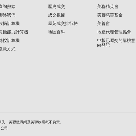
查詢熱線
歷史成交
美聯精英會
聯絡我們
成交數據
美聯慈善基金
按揭計算機
屋苑成交排行榜
美善會
負擔能力計算機
地區百科
地產代理管理協會
轉按計算機
申報已遞交的購樓意
向登記
繳款方式
損失，美聯數碼網及美聯物業概不負責。
繫公司