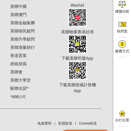
Wechat
美聯中國
樓盤比較
美聯澳門
美聯金融集團
美聯移民顧問
快閃賞
美聯物業香港好房
美聯升學顧問
美聯測量師行
繳費方式
香港置業
下載美聯筍盤App
經絡按揭
美聯會
美聯大學堂
下載美聯按揭計算機
駿聯信貸
*
App
*相關公司
分行位置
免責聲明
私隱政策
Cookie政策