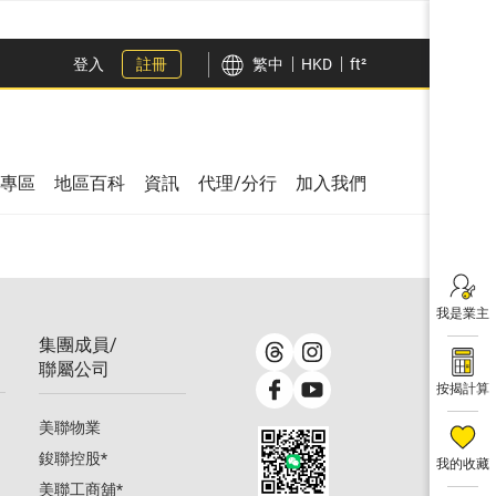
登入
註冊
繁中
HKD
ft²
專區
地區百科
資訊
代理/分行
加入我們
我是業主
集團成員/
聯屬公司
按揭計算
美聯物業
鋑聯控股
*
我的收藏
美聯工商舖
*