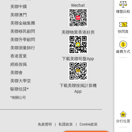
Wechat
美聯中國
樓盤比較
美聯澳門
美聯金融集團
美聯移民顧問
快閃賞
美聯物業香港好房
美聯升學顧問
美聯測量師行
繳費方式
香港置業
下載美聯筍盤App
經絡按揭
美聯會
美聯大學堂
下載美聯按揭計算機
駿聯信貸
*
App
*相關公司
分行位置
免責聲明
私隱政策
Cookie政策