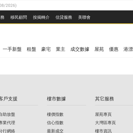
08/2026
)
8/2026
)
服務
移民顧問
按揭轉介
信貸服務
美聯會
/08/2026
)
08/2026
)
/08/2026
)
8/2026
)
3/08/2026
)
一手新盤
租盤
豪宅
業主
成交數據
屋苑
優惠
港漂
08/2026
)
/08/2026
)
/08/2026
)
3/08/2026
)
客戶支援
樓市數據
其它服務
08/2026
)
自助放盤
樓價指數
屋苑專頁
專業代理
信心指數
大灣區專頁
分行網絡
最新成交
樓市資訊