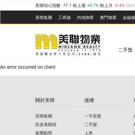
美聯信心指數
77.1
較上週
0.7%
較上月
-0.4%
(
03/
全港樓價指數
149.1
較上週
0%
較上月
0.4%
(
03/0
美聯集團
工商舖
內地物業
澳門物業
金融
港島樓價指數
157.4
較上週
-0.3%
較上月
-0.8%
(
03
美聯信心指數
77.1
較上週
0.7%
較上月
-0.4%
(
03/
九龍樓價指數
156.4
較上週
-0.1%
較上月
0.3%
(
03
全港樓價指數
149.1
較上週
0%
較上月
0.4%
(
03/0
新界樓價指數
134.8
較上週
0.1%
較上月
0.9%
(
0
二手盤
美聯信心指數
77.1
較上週
0.7%
較上月
-0.4%
(
03/
港島樓價指數
157.4
較上週
-0.3%
較上月
-0.8%
(
03
An error occurred on client
九龍樓價指數
156.4
較上週
-0.1%
較上月
0.3%
(
03
新界樓價指數
134.8
較上週
0.1%
較上月
0.9%
(
0
關於美聯
搵樓
美聯信心指數
77.1
較上週
0.7%
較上月
-0.4%
(
03/
美聯集團
一手新盤
投資者關係
二手盤
集團動態
上車