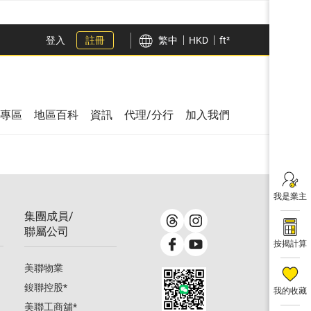
登入
註冊
繁中
HKD
ft²
專區
地區百科
資訊
代理/分行
加入我們
我是業主
集團成員/
聯屬公司
按揭計算
美聯物業
鋑聯控股
*
我的收藏
美聯工商舖
*