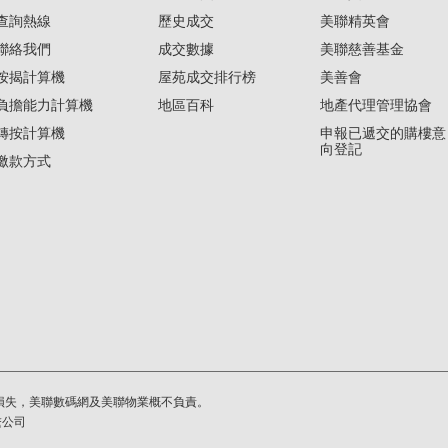
查詢熱線
歷史成交
美聯精英會
聯絡我們
成交數據
美聯慈善基金
按揭計算機
屋苑成交排行榜
美善會
負擔能力計算機
地區百科
地產代理管理協會
轉按計算機
申報已遞交的購樓意
向登記
繳款方式
損失，美聯數碼網及美聯物業概不負責。
繫公司