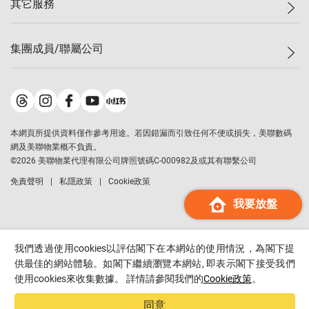
其它服務
美聯豪宅
查詢熱線
信心指數
獨家樓盤
聯絡我們
最新成交
屋苑專頁
租盤
集團成員/聯屬公司
按揭計算機
歷史成交
大灣區專頁
居屋專頁
負擔能力計算機
成交數據
樓市資訊
買賣流程
美聯物業
轉按計算機
屋苑成交排行榜
美聯精英會
鋑聯控股
*
繳款方式
地區百科
美聯慈善基金
美聯工商舖
*
本網頁所提供資料僅作參考用途。若因錯漏而引致任何不便或損失，美聯數碼
美善會
美聯中國
網及美聯物業概不負責。
地產代理管理協會
©
2026
美聯物業代理有限公司牌照號碼C-000982及或其有聯繫公司
美聯澳門
申報已遞交的購樓意向登記
免責聲明
私隱政策
Cookie政策
美聯金融集團
我要放盤
美聯移民顧問
美聯升學顧問
美聯測量師行
我們透過使用cookies以評估閣下在本網站的使用情況，為閣下提
香港置業
供最佳的網站體驗。如閣下繼續瀏覽本網站, 即表示閣下接受我們
使用cookies來收集數據。 詳情請參閱我們的
Cookie政策
。
經絡按揭
美聯會
同意