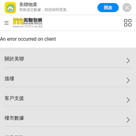
美聯物業
開啟
掌握成交數據，助您精明置業。
美聯信心指數
77.1
較上週
0.7%
較上月
-0.4%
(
03/08/2026
)
HKD
ft²
全港樓價指數
149.1
較上週
0%
較上月
0.4%
(
03/08/2026
)
An error occurred on client
港島樓價指數
157.4
較上週
-0.3%
較上月
-0.8%
(
03/08/2026
)
關於美聯
九龍樓價指數
156.4
較上週
-0.1%
較上月
0.3%
(
03/08/2026
)
美聯集團
搵樓
新界樓價指數
134.8
較上週
0.1%
較上月
0.9%
(
03/08/2026
)
投資者關係
美聯信心指數
77.1
較上週
0.7%
較上月
-0.4%
(
03/08/2026
)
集團動態
一手新盤
客戶支援
人才招募
二手盤
網站地圖
上車
自助放盤
樓市數據
減價
專業代理
低水
分行網絡
樓價指數