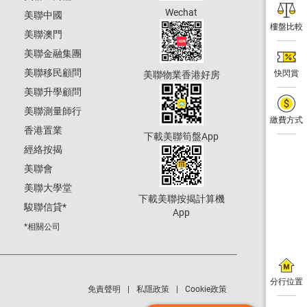
Wechat
美聯中國
樓盤比較
美聯澳門
美聯金融集團
美聯移民顧問
快閃賞
美聯物業香港好房
美聯升學顧問
美聯測量師行
繳費方式
香港置業
下載美聯筍盤App
經絡按揭
美聯會
美聯大學堂
下載美聯按揭計算機
駿聯信貸
*
App
*相關公司
分行位置
免責聲明
私隱政策
Cookie政策