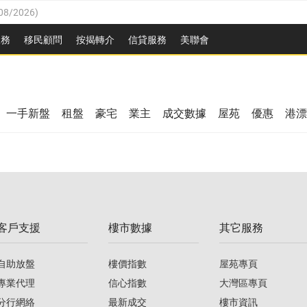
08/2026
)
8/2026
)
服務
移民顧問
按揭轉介
信貸服務
美聯會
/08/2026
)
08/2026
)
/08/2026
)
8/2026
)
3/08/2026
)
一手新盤
租盤
豪宅
業主
成交數據
屋苑
優惠
港漂
08/2026
)
/08/2026
)
/08/2026
)
3/08/2026
)
客戶支援
樓市數據
其它服務
08/2026
)
自助放盤
樓價指數
屋苑專頁
專業代理
信心指數
大灣區專頁
分行網絡
最新成交
樓市資訊