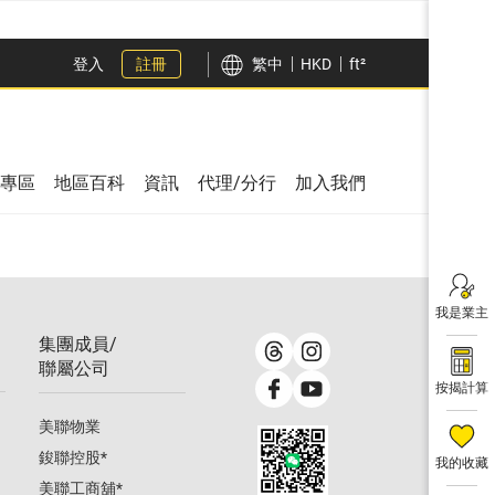
登入
註冊
繁中
HKD
ft²
專區
地區百科
資訊
代理/分行
加入我們
我是業主
集團成員/
聯屬公司
按揭計算
美聯物業
鋑聯控股
*
我的收藏
美聯工商舖
*