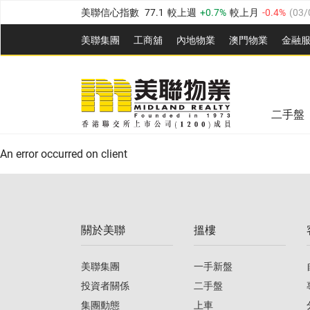
美聯信心指數
77.1
較上週
0.7%
較上月
-0.4%
(
03/
全港樓價指數
149.1
較上週
0%
較上月
0.4%
(
03/0
美聯集團
工商舖
內地物業
澳門物業
金融
港島樓價指數
157.4
較上週
-0.3%
較上月
-0.8%
(
03
美聯信心指數
77.1
較上週
0.7%
較上月
-0.4%
(
03/
九龍樓價指數
156.4
較上週
-0.1%
較上月
0.3%
(
03
全港樓價指數
149.1
較上週
0%
較上月
0.4%
(
03/0
新界樓價指數
134.8
較上週
0.1%
較上月
0.9%
(
0
二手盤
美聯信心指數
77.1
較上週
0.7%
較上月
-0.4%
(
03/
港島樓價指數
157.4
較上週
-0.3%
較上月
-0.8%
(
03
An error occurred on client
九龍樓價指數
156.4
較上週
-0.1%
較上月
0.3%
(
03
新界樓價指數
134.8
較上週
0.1%
較上月
0.9%
(
0
關於美聯
搵樓
美聯信心指數
77.1
較上週
0.7%
較上月
-0.4%
(
03/
美聯集團
一手新盤
投資者關係
二手盤
集團動態
上車