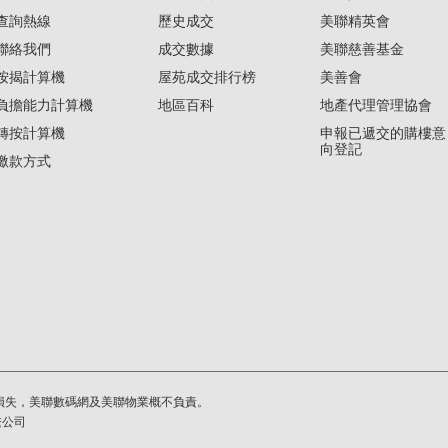
查詢熱線
歷史成交
美聯精英會
聯絡我們
成交數據
美聯慈善基金
按揭計算機
屋苑成交排行榜
美善會
負擔能力計算機
地區百科
地產代理管理協會
轉按計算機
申報已遞交的購樓意
向登記
繳款方式
損失，美聯數碼網及美聯物業概不負責。
繫公司