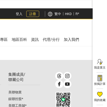
登入
註冊
繁中
HKD
ft²
專區
地區百科
資訊
代理/分行
加入我們
我是業主
集團成員/
聯屬公司
按揭計算
美聯物業
鋑聯控股
*
我的收藏
美聯工商舖
*