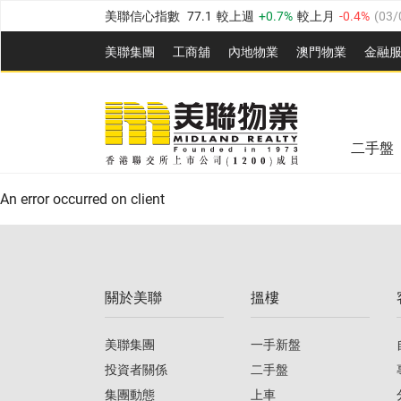
美聯信心指數
77.1
較上週
0.7%
較上月
-0.4%
(
03/
全港樓價指數
149.1
較上週
0%
較上月
0.4%
(
03/0
美聯集團
工商舖
內地物業
澳門物業
金融
港島樓價指數
157.4
較上週
-0.3%
較上月
-0.8%
(
03
美聯信心指數
77.1
較上週
0.7%
較上月
-0.4%
(
03/
九龍樓價指數
156.4
較上週
-0.1%
較上月
0.3%
(
03
全港樓價指數
149.1
較上週
0%
較上月
0.4%
(
03/0
新界樓價指數
134.8
較上週
0.1%
較上月
0.9%
(
0
二手盤
美聯信心指數
77.1
較上週
0.7%
較上月
-0.4%
(
03/
港島樓價指數
157.4
較上週
-0.3%
較上月
-0.8%
(
03
An error occurred on client
九龍樓價指數
156.4
較上週
-0.1%
較上月
0.3%
(
03
新界樓價指數
134.8
較上週
0.1%
較上月
0.9%
(
0
關於美聯
搵樓
美聯信心指數
77.1
較上週
0.7%
較上月
-0.4%
(
03/
美聯集團
一手新盤
投資者關係
二手盤
集團動態
上車