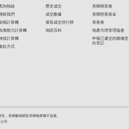
查詢熱線
歷史成交
美聯精英會
聯絡我們
成交數據
美聯慈善基金
按揭計算機
屋苑成交排行榜
美善會
負擔能力計算機
地區百科
地產代理管理協會
轉按計算機
申報已遞交的購樓意
向登記
繳款方式
損失，美聯數碼網及美聯物業概不負責。
繫公司