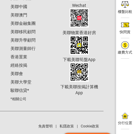
Wechat
美聯中國
樓盤比較
美聯澳門
美聯金融集團
美聯移民顧問
快閃賞
美聯物業香港好房
美聯升學顧問
美聯測量師行
繳費方式
香港置業
下載美聯筍盤App
經絡按揭
美聯會
美聯大學堂
下載美聯按揭計算機
駿聯信貸
*
App
*相關公司
分行位置
免責聲明
私隱政策
Cookie政策