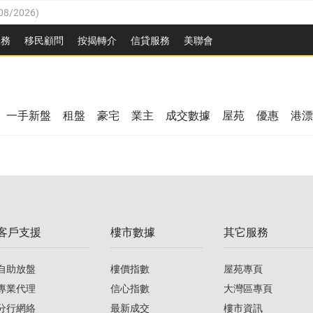
08/2026
)
8/2026
)
服務
移民顧問
按揭轉介
信貸服務
美聯會
/08/2026
)
08/2026
)
/08/2026
)
8/2026
)
3/08/2026
)
一手新盤
租盤
豪宅
業主
成交數據
屋苑
優惠
港漂
08/2026
)
/08/2026
)
/08/2026
)
3/08/2026
)
客戶支援
樓市數據
其它服務
08/2026
)
自助放盤
樓價指數
屋苑專頁
專業代理
信心指數
大灣區專頁
分行網絡
最新成交
樓市資訊