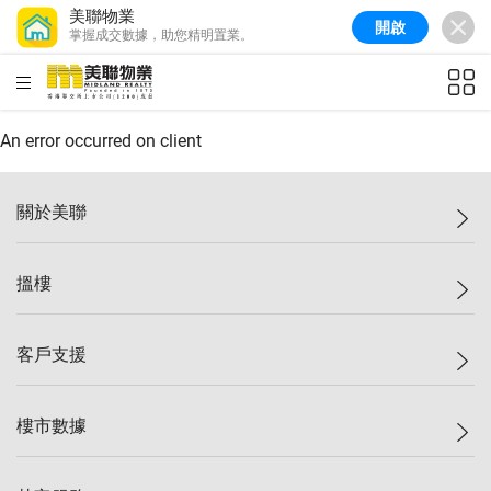
美聯物業
開啟
掌握成交數據，助您精明置業。
美聯信心指數
77.1
較上週
0.7%
較上月
-0.4%
(
03/08/2026
)
HKD
ft²
全港樓價指數
149.1
較上週
0%
較上月
0.4%
(
03/08/2026
)
An error occurred on client
港島樓價指數
157.4
較上週
-0.3%
較上月
-0.8%
(
03/08/2026
)
關於美聯
九龍樓價指數
156.4
較上週
-0.1%
較上月
0.3%
(
03/08/2026
)
美聯集團
搵樓
新界樓價指數
134.8
較上週
0.1%
較上月
0.9%
(
03/08/2026
)
投資者關係
美聯信心指數
77.1
較上週
0.7%
較上月
-0.4%
(
03/08/2026
)
集團動態
一手新盤
客戶支援
人才招募
二手盤
網站地圖
上車
自助放盤
樓市數據
減價
專業代理
低水
分行網絡
樓價指數