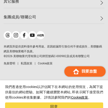
其它服務
美聯豪宅
查詢熱線
信心指數
獨家樓盤
聯絡我們
最新成交
屋苑專頁
租盤
集團成員/聯屬公司
按揭計算機
歷史成交
大灣區專頁
居屋專頁
負擔能力計算機
成交數據
樓市資訊
買賣流程
美聯物業
轉按計算機
屋苑成交排行榜
美聯精英會
鋑聯控股
*
繳款方式
地區百科
美聯慈善基金
美聯工商舖
*
本網頁所提供資料僅作參考用途。若因錯漏而引致任何不便或損失，美聯數碼
美善會
美聯中國
網及美聯物業概不負責。
地產代理管理協會
©
2026
美聯物業代理有限公司牌照號碼C-000982及或其有聯繫公司
美聯澳門
申報已遞交的購樓意向登記
免責聲明
私隱政策
Cookie政策
美聯金融集團
我要放盤
美聯移民顧問
美聯升學顧問
美聯測量師行
我們透過使用cookies以評估閣下在本網站的使用情況，為閣下提
香港置業
供最佳的網站體驗。如閣下繼續瀏覽本網站, 即表示閣下接受我們
使用cookies來收集數據。 詳情請參閱我們的
Cookie政策
。
經絡按揭
美聯會
同意