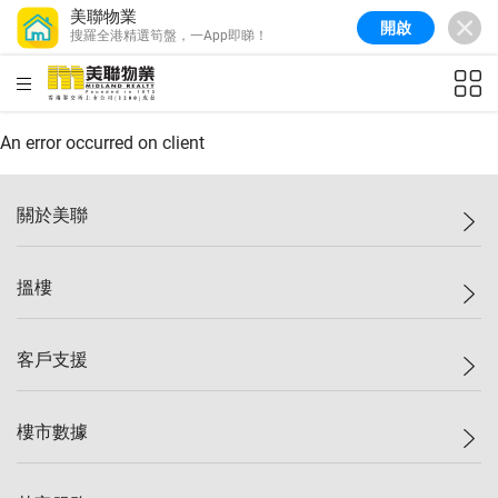
美聯物業
開啟
搜羅全港精選筍盤，一App即睇！
美聯信心指數
77.1
較上週
0.7%
較上月
-0.4%
(
03/08/2026
)
HKD
ft²
全港樓價指數
149.1
較上週
0%
較上月
0.4%
(
03/08/2026
)
An error occurred on client
港島樓價指數
157.4
較上週
-0.3%
較上月
-0.8%
(
03/08/2026
)
關於美聯
九龍樓價指數
156.4
較上週
-0.1%
較上月
0.3%
(
03/08/2026
)
美聯集團
搵樓
新界樓價指數
134.8
較上週
0.1%
較上月
0.9%
(
03/08/2026
)
投資者關係
美聯信心指數
77.1
較上週
0.7%
較上月
-0.4%
(
03/08/2026
)
集團動態
一手新盤
客戶支援
人才招募
二手盤
網站地圖
上車
自助放盤
樓市數據
減價
專業代理
低水
分行網絡
樓價指數