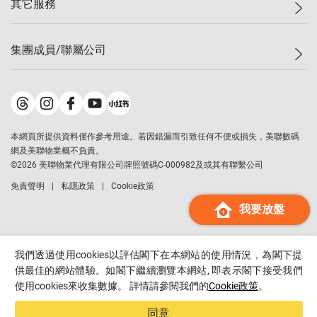
其它服務
美聯豪宅
查詢熱線
信心指數
獨家樓盤
聯絡我們
最新成交
屋苑專頁
租盤
集團成員/聯屬公司
按揭計算機
歷史成交
大灣區專頁
居屋專頁
負擔能力計算機
成交數據
樓市資訊
買賣流程
美聯物業
轉按計算機
屋苑成交排行榜
美聯精英會
鋑聯控股
*
繳款方式
地區百科
美聯慈善基金
美聯工商舖
*
本網頁所提供資料僅作參考用途。若因錯漏而引致任何不便或損失，美聯數碼
美善會
美聯中國
網及美聯物業概不負責。
地產代理管理協會
©
2026
美聯物業代理有限公司牌照號碼C-000982及或其有聯繫公司
美聯澳門
申報已遞交的購樓意向登記
免責聲明
私隱政策
Cookie政策
美聯金融集團
我要放盤
美聯移民顧問
美聯升學顧問
美聯測量師行
我們透過使用cookies以評估閣下在本網站的使用情況，為閣下提
香港置業
供最佳的網站體驗。如閣下繼續瀏覽本網站, 即表示閣下接受我們
使用cookies來收集數據。 詳情請參閱我們的
Cookie政策
。
經絡按揭
美聯會
同意