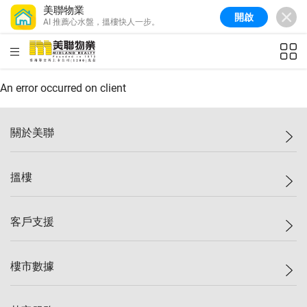
美聯物業
開啟
AI 推薦心水盤，搵樓快人一步。
美聯信心指數
77.1
較上週
0.7%
較上月
-0.4%
(
03/08/2026
)
HKD
ft²
全港樓價指數
149.1
較上週
0%
較上月
0.4%
(
03/08/2026
)
An error occurred on client
港島樓價指數
157.4
較上週
-0.3%
較上月
-0.8%
(
03/08/2026
)
關於美聯
九龍樓價指數
156.4
較上週
-0.1%
較上月
0.3%
(
03/08/2026
)
美聯集團
搵樓
新界樓價指數
134.8
較上週
0.1%
較上月
0.9%
(
03/08/2026
)
投資者關係
美聯信心指數
77.1
較上週
0.7%
較上月
-0.4%
(
03/08/2026
)
集團動態
一手新盤
客戶支援
人才招募
二手盤
網站地圖
上車
自助放盤
樓市數據
減價
專業代理
低水
分行網絡
樓價指數