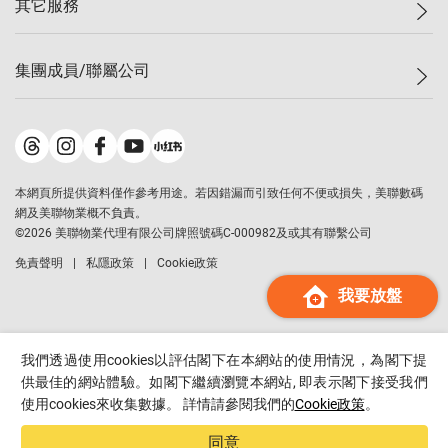
其它服務
美聯豪宅
查詢熱線
信心指數
獨家樓盤
聯絡我們
最新成交
屋苑專頁
租盤
集團成員/聯屬公司
按揭計算機
歷史成交
大灣區專頁
居屋專頁
負擔能力計算機
成交數據
樓市資訊
買賣流程
美聯物業
轉按計算機
屋苑成交排行榜
美聯精英會
鋑聯控股
*
繳款方式
地區百科
美聯慈善基金
美聯工商舖
*
本網頁所提供資料僅作參考用途。若因錯漏而引致任何不便或損失，美聯數碼
美善會
美聯中國
網及美聯物業概不負責。
地產代理管理協會
©
2026
美聯物業代理有限公司牌照號碼C-000982及或其有聯繫公司
美聯澳門
申報已遞交的購樓意向登記
免責聲明
私隱政策
Cookie政策
美聯金融集團
我要放盤
美聯移民顧問
美聯升學顧問
美聯測量師行
我們透過使用cookies以評估閣下在本網站的使用情況，為閣下提
香港置業
供最佳的網站體驗。如閣下繼續瀏覽本網站, 即表示閣下接受我們
使用cookies來收集數據。 詳情請參閱我們的
Cookie政策
。
經絡按揭
美聯會
同意