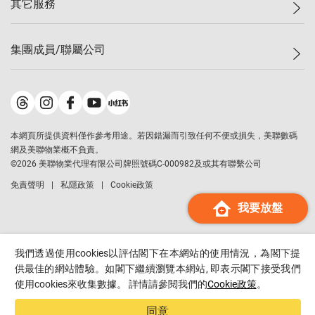
其它服務
美聯豪宅
查詢熱線
信心指數
獨家樓盤
聯絡我們
最新成交
屋苑專頁
租盤
集團成員/聯屬公司
按揭計算機
歷史成交
大灣區專頁
居屋專頁
負擔能力計算機
成交數據
樓市資訊
買賣流程
美聯物業
轉按計算機
屋苑成交排行榜
美聯精英會
鋑聯控股
*
繳款方式
地區百科
美聯慈善基金
美聯工商舖
*
本網頁所提供資料僅作參考用途。若因錯漏而引致任何不便或損失，美聯數碼
美善會
美聯中國
網及美聯物業概不負責。
地產代理管理協會
©
2026
美聯物業代理有限公司牌照號碼C-000982及或其有聯繫公司
美聯澳門
申報已遞交的購樓意向登記
免責聲明
私隱政策
Cookie政策
美聯金融集團
我要放盤
美聯移民顧問
美聯升學顧問
美聯測量師行
我們透過使用cookies以評估閣下在本網站的使用情況，為閣下提
香港置業
供最佳的網站體驗。如閣下繼續瀏覽本網站, 即表示閣下接受我們
使用cookies來收集數據。 詳情請參閱我們的
Cookie政策
。
經絡按揭
美聯會
同意