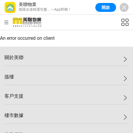
美聯物業
開啟
搜羅全港精選筍盤，一App即睇！
美聯信心指數
77.1
較上週
0.7%
較上月
-0.4%
(
03/08/2026
)
HKD
ft²
全港樓價指數
149.1
較上週
0%
較上月
0.4%
(
03/08/2026
)
An error occurred on client
港島樓價指數
157.4
較上週
-0.3%
較上月
-0.8%
(
03/08/2026
)
關於美聯
九龍樓價指數
156.4
較上週
-0.1%
較上月
0.3%
(
03/08/2026
)
美聯集團
搵樓
新界樓價指數
134.8
較上週
0.1%
較上月
0.9%
(
03/08/2026
)
投資者關係
美聯信心指數
77.1
較上週
0.7%
較上月
-0.4%
(
03/08/2026
)
集團動態
一手新盤
客戶支援
人才招募
二手盤
網站地圖
上車
自助放盤
樓市數據
減價
專業代理
低水
分行網絡
樓價指數