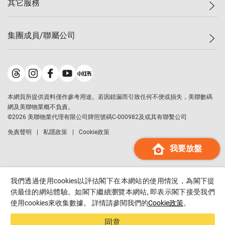
其它服務
美聯豪宅
查詢熱線
信心指數
獨家樓盤
聯絡我們
最新成交
屋苑專頁
租盤
集團成員/聯屬公司
按揭計算機
歷史成交
大灣區專頁
居屋專頁
負擔能力計算機
成交數據
樓市資訊
買賣流程
美聯物業
轉按計算機
屋苑成交排行榜
美聯精英會
鋑聯控股
*
繳款方式
地區百科
美聯慈善基金
美聯工商舖
*
本網頁所提供資料僅作參考用途。若因錯漏而引致任何不便或損失，美聯數碼
美善會
美聯中國
網及美聯物業概不負責。
地產代理管理協會
©
2026
美聯物業代理有限公司牌照號碼C-000982及或其有聯繫公司
美聯澳門
申報已遞交的購樓意向登記
免責聲明
私隱政策
Cookie政策
美聯金融集團
我要放盤
美聯移民顧問
美聯升學顧問
美聯測量師行
我們透過使用cookies以評估閣下在本網站的使用情況，為閣下提
香港置業
供最佳的網站體驗。如閣下繼續瀏覽本網站, 即表示閣下接受我們
使用cookies來收集數據。 詳情請參閱我們的
Cookie政策
。
經絡按揭
美聯會
同意