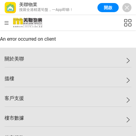
美聯物業
開啟
搜羅全港精選筍盤，一App即睇！
美聯信心指數
77.1
較上週
0.7%
較上月
-0.4%
(
03/08/2026
)
HKD
ft²
全港樓價指數
149.1
較上週
0%
較上月
0.4%
(
03/08/2026
)
An error occurred on client
港島樓價指數
157.4
較上週
-0.3%
較上月
-0.8%
(
03/08/2026
)
關於美聯
九龍樓價指數
156.4
較上週
-0.1%
較上月
0.3%
(
03/08/2026
)
美聯集團
搵樓
新界樓價指數
134.8
較上週
0.1%
較上月
0.9%
(
03/08/2026
)
投資者關係
美聯信心指數
77.1
較上週
0.7%
較上月
-0.4%
(
03/08/2026
)
集團動態
一手新盤
客戶支援
人才招募
二手盤
網站地圖
上車
自助放盤
樓市數據
減價
專業代理
低水
分行網絡
樓價指數