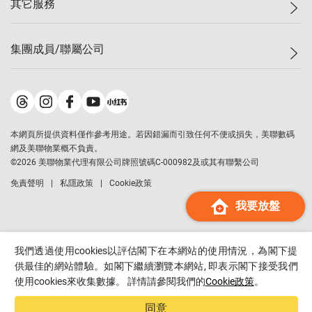
其它服務
美聯豪宅
查詢熱線
信心指數
獨家樓盤
聯絡我們
最新成交
屋苑專頁
租盤
集團成員/聯屬公司
按揭計算機
歷史成交
大灣區專頁
居屋專頁
負擔能力計算機
成交數據
樓市資訊
買賣流程
美聯物業
轉按計算機
屋苑成交排行榜
美聯精英會
鋑聯控股
*
繳款方式
地區百科
美聯慈善基金
美聯工商舖
*
本網頁所提供資料僅作參考用途。若因錯漏而引致任何不便或損失，美聯數碼
美善會
美聯中國
網及美聯物業概不負責。
地產代理管理協會
©
2026
美聯物業代理有限公司牌照號碼C-000982及或其有聯繫公司
美聯澳門
申報已遞交的購樓意向登記
免責聲明
私隱政策
Cookie政策
美聯金融集團
我要放盤
美聯移民顧問
美聯升學顧問
美聯測量師行
我們透過使用cookies以評估閣下在本網站的使用情況，為閣下提
香港置業
供最佳的網站體驗。如閣下繼續瀏覽本網站, 即表示閣下接受我們
使用cookies來收集數據。 詳情請參閱我們的
Cookie政策
。
經絡按揭
美聯會
同意