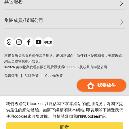
其它服務
美聯豪宅
查詢熱線
信心指數
獨家樓盤
聯絡我們
最新成交
屋苑專頁
租盤
集團成員/聯屬公司
按揭計算機
歷史成交
大灣區專頁
居屋專頁
負擔能力計算機
成交數據
樓市資訊
買賣流程
美聯物業
轉按計算機
屋苑成交排行榜
美聯精英會
鋑聯控股
*
繳款方式
地區百科
美聯慈善基金
美聯工商舖
*
本網頁所提供資料僅作參考用途。若因錯漏而引致任何不便或損失，美聯數碼
美善會
美聯中國
網及美聯物業概不負責。
地產代理管理協會
©
2026
美聯物業代理有限公司牌照號碼C-000982及或其有聯繫公司
美聯澳門
申報已遞交的購樓意向登記
免責聲明
私隱政策
Cookie政策
美聯金融集團
我要放盤
美聯移民顧問
美聯升學顧問
美聯測量師行
我們透過使用cookies以評估閣下在本網站的使用情況，為閣下提
香港置業
供最佳的網站體驗。如閣下繼續瀏覽本網站, 即表示閣下接受我們
使用cookies來收集數據。 詳情請參閱我們的
Cookie政策
。
經絡按揭
美聯會
同意