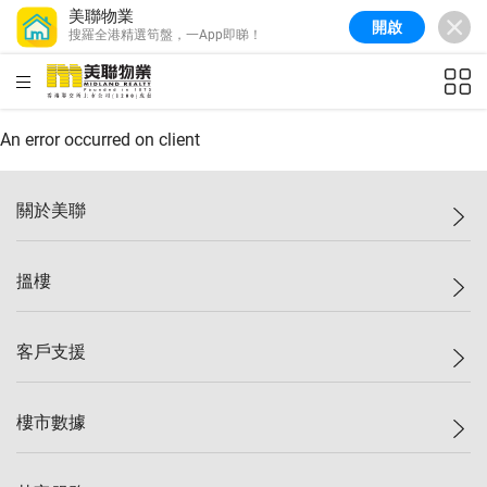
美聯物業
開啟
搜羅全港精選筍盤，一App即睇！
美聯信心指數
77.1
較上週
0.7%
較上月
-0.4%
(
03/08/2026
)
HKD
ft²
全港樓價指數
149.1
較上週
0%
較上月
0.4%
(
03/08/2026
)
An error occurred on client
港島樓價指數
157.4
較上週
-0.3%
較上月
-0.8%
(
03/08/2026
)
關於美聯
九龍樓價指數
156.4
較上週
-0.1%
較上月
0.3%
(
03/08/2026
)
美聯集團
搵樓
新界樓價指數
134.8
較上週
0.1%
較上月
0.9%
(
03/08/2026
)
投資者關係
美聯信心指數
77.1
較上週
0.7%
較上月
-0.4%
(
03/08/2026
)
集團動態
一手新盤
客戶支援
人才招募
二手盤
網站地圖
上車
自助放盤
樓市數據
減價
專業代理
低水
分行網絡
樓價指數