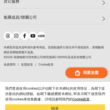
其它服務
美聯豪宅
查詢熱線
信心指數
獨家樓盤
聯絡我們
最新成交
屋苑專頁
租盤
集團成員/聯屬公司
按揭計算機
歷史成交
大灣區專頁
居屋專頁
負擔能力計算機
成交數據
樓市資訊
買賣流程
美聯物業
轉按計算機
屋苑成交排行榜
美聯精英會
鋑聯控股
*
繳款方式
地區百科
美聯慈善基金
美聯工商舖
*
本網頁所提供資料僅作參考用途。若因錯漏而引致任何不便或損失，美聯數碼
美善會
美聯中國
網及美聯物業概不負責。
地產代理管理協會
©
2026
美聯物業代理有限公司牌照號碼C-000982及或其有聯繫公司
美聯澳門
申報已遞交的購樓意向登記
免責聲明
私隱政策
Cookie政策
美聯金融集團
我要放盤
美聯移民顧問
美聯升學顧問
美聯測量師行
我們透過使用cookies以評估閣下在本網站的使用情況，為閣下提
香港置業
供最佳的網站體驗。如閣下繼續瀏覽本網站, 即表示閣下接受我們
使用cookies來收集數據。 詳情請參閱我們的
Cookie政策
。
經絡按揭
美聯會
同意