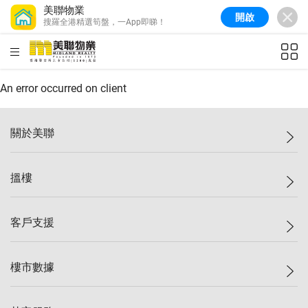
美聯物業
開啟
搜羅全港精選筍盤，一App即睇！
美聯信心指數
77.1
較上週
0.7%
較上月
-0.4%
(
03/08/2026
)
HKD
ft²
全港樓價指數
149.1
較上週
0%
較上月
0.4%
(
03/08/2026
)
An error occurred on client
港島樓價指數
157.4
較上週
-0.3%
較上月
-0.8%
(
03/08/2026
)
關於美聯
九龍樓價指數
156.4
較上週
-0.1%
較上月
0.3%
(
03/08/2026
)
美聯集團
搵樓
新界樓價指數
134.8
較上週
0.1%
較上月
0.9%
(
03/08/2026
)
投資者關係
美聯信心指數
77.1
較上週
0.7%
較上月
-0.4%
(
03/08/2026
)
集團動態
一手新盤
客戶支援
人才招募
二手盤
網站地圖
上車
自助放盤
樓市數據
減價
專業代理
低水
分行網絡
樓價指數