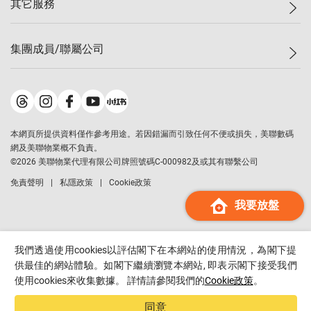
其它服務
美聯豪宅
查詢熱線
信心指數
獨家樓盤
聯絡我們
最新成交
屋苑專頁
租盤
集團成員/聯屬公司
按揭計算機
歷史成交
大灣區專頁
居屋專頁
負擔能力計算機
成交數據
樓市資訊
買賣流程
美聯物業
轉按計算機
屋苑成交排行榜
美聯精英會
鋑聯控股
*
繳款方式
地區百科
美聯慈善基金
美聯工商舖
*
本網頁所提供資料僅作參考用途。若因錯漏而引致任何不便或損失，美聯數碼
美善會
美聯中國
網及美聯物業概不負責。
地產代理管理協會
©
2026
美聯物業代理有限公司牌照號碼C-000982及或其有聯繫公司
美聯澳門
申報已遞交的購樓意向登記
免責聲明
私隱政策
Cookie政策
美聯金融集團
我要放盤
美聯移民顧問
美聯升學顧問
美聯測量師行
我們透過使用cookies以評估閣下在本網站的使用情況，為閣下提
香港置業
供最佳的網站體驗。如閣下繼續瀏覽本網站, 即表示閣下接受我們
使用cookies來收集數據。 詳情請參閱我們的
Cookie政策
。
經絡按揭
美聯會
同意