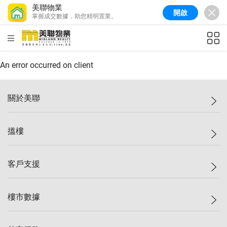
美聯物業
開啟
掌握成交數據，助您精明置業。
美聯信心指數
77.1
較上週
0.7%
較上月
-0.4%
(
03/08/2026
)
HKD
ft²
全港樓價指數
149.1
較上週
0%
較上月
0.4%
(
03/08/2026
)
An error occurred on client
港島樓價指數
157.4
較上週
-0.3%
較上月
-0.8%
(
03/08/2026
)
關於美聯
九龍樓價指數
156.4
較上週
-0.1%
較上月
0.3%
(
03/08/2026
)
美聯集團
搵樓
新界樓價指數
134.8
較上週
0.1%
較上月
0.9%
(
03/08/2026
)
投資者關係
美聯信心指數
77.1
較上週
0.7%
較上月
-0.4%
(
03/08/2026
)
集團動態
一手新盤
客戶支援
人才招募
二手盤
網站地圖
上車
自助放盤
樓市數據
減價
專業代理
低水
分行網絡
樓價指數