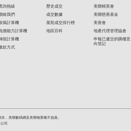
查詢熱線
歷史成交
美聯精英會
聯絡我們
成交數據
美聯慈善基金
按揭計算機
屋苑成交排行榜
美善會
負擔能力計算機
地區百科
地產代理管理協會
轉按計算機
申報已遞交的購樓意
向登記
繳款方式
損失，美聯數碼網及美聯物業概不負責。
繫公司