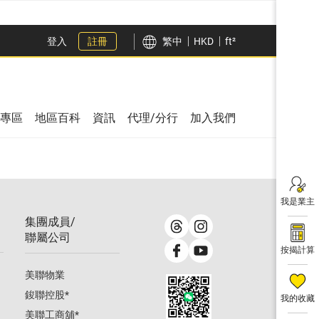
登入
註冊
繁中
HKD
ft²
專區
地區百科
資訊
代理/分行
加入我們
我是業主
集團成員/
聯屬公司
按揭計算
美聯物業
鋑聯控股
*
我的收藏
美聯工商舖
*