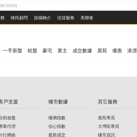
08/2026
)
8/2026
)
服務
移民顧問
按揭轉介
信貸服務
美聯會
/08/2026
)
08/2026
)
/08/2026
)
8/2026
)
3/08/2026
)
一手新盤
租盤
豪宅
業主
成交數據
屋苑
優惠
港漂
08/2026
)
/08/2026
)
/08/2026
)
3/08/2026
)
客戶支援
樓市數據
其它服務
08/2026
)
自助放盤
樓價指數
屋苑專頁
專業代理
信心指數
大灣區專頁
分行網絡
最新成交
樓市資訊