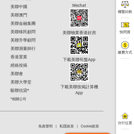
Wechat
美聯中國
樓盤比較
美聯澳門
美聯金融集團
美聯移民顧問
快閃賞
美聯物業香港好房
美聯升學顧問
美聯測量師行
繳費方式
香港置業
下載美聯筍盤App
經絡按揭
美聯會
美聯大學堂
下載美聯按揭計算機
駿聯信貸
*
App
*相關公司
分行位置
免責聲明
私隱政策
Cookie政策