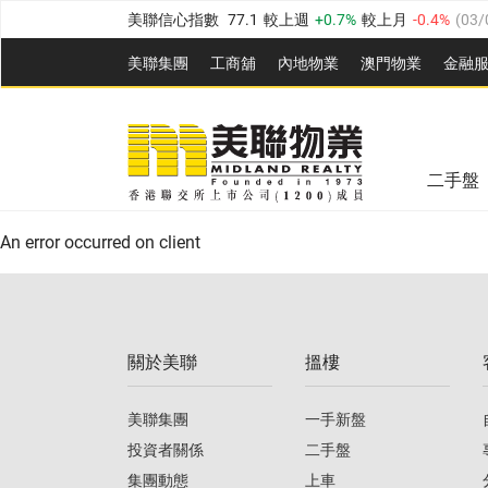
美聯信心指數
77.1
較上週
0.7%
較上月
-0.4%
(
03/
全港樓價指數
149.1
較上週
0%
較上月
0.4%
(
03/0
美聯集團
工商舖
內地物業
澳門物業
金融
港島樓價指數
157.4
較上週
-0.3%
較上月
-0.8%
(
03
美聯信心指數
77.1
較上週
0.7%
較上月
-0.4%
(
03/
九龍樓價指數
156.4
較上週
-0.1%
較上月
0.3%
(
03
全港樓價指數
149.1
較上週
0%
較上月
0.4%
(
03/0
新界樓價指數
134.8
較上週
0.1%
較上月
0.9%
(
0
二手盤
美聯信心指數
77.1
較上週
0.7%
較上月
-0.4%
(
03/
港島樓價指數
157.4
較上週
-0.3%
較上月
-0.8%
(
03
An error occurred on client
九龍樓價指數
156.4
較上週
-0.1%
較上月
0.3%
(
03
新界樓價指數
134.8
較上週
0.1%
較上月
0.9%
(
0
關於美聯
搵樓
美聯信心指數
77.1
較上週
0.7%
較上月
-0.4%
(
03/
美聯集團
一手新盤
投資者關係
二手盤
集團動態
上車