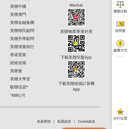
Wechat
美聯中國
樓盤比較
美聯澳門
美聯金融集團
美聯移民顧問
快閃賞
美聯物業香港好房
美聯升學顧問
美聯測量師行
繳費方式
香港置業
下載美聯筍盤App
經絡按揭
美聯會
美聯大學堂
下載美聯按揭計算機
駿聯信貸
*
App
*相關公司
分行位置
免責聲明
私隱政策
Cookie政策