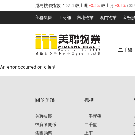
港島樓價指數
157.4
較上週
-0.3%
較上月
-0.8%
(
03
九龍樓價指數
156.4
較上週
-0.1%
較上月
0.3%
(
03
美聯集團
工商舖
內地物業
澳門物業
金融
新界樓價指數
134.8
較上週
0.1%
較上月
0.9%
(
0
美聯信心指數
77.1
較上週
0.7%
較上月
-0.4%
(
03/
美聯信心指數
77.1
較上週
0.7%
較上月
-0.4%
(
03/
全港樓價指數
149.1
較上週
0%
較上月
0.4%
(
03/0
二手盤
港島樓價指數
157.4
較上週
-0.3%
較上月
-0.8%
(
03
An error occurred on client
九龍樓價指數
156.4
較上週
-0.1%
較上月
0.3%
(
03
新界樓價指數
134.8
較上週
0.1%
較上月
0.9%
(
0
關於美聯
搵樓
美聯信心指數
77.1
較上週
0.7%
較上月
-0.4%
(
03/
美聯集團
一手新盤
投資者關係
二手盤
集團動態
上車