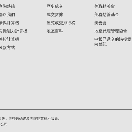
查詢熱線
歷史成交
美聯精英會
聯絡我們
成交數據
美聯慈善基金
按揭計算機
屋苑成交排行榜
美善會
負擔能力計算機
地區百科
地產代理管理協會
轉按計算機
申報已遞交的購樓意
向登記
繳款方式
損失，美聯數碼網及美聯物業概不負責。
繫公司