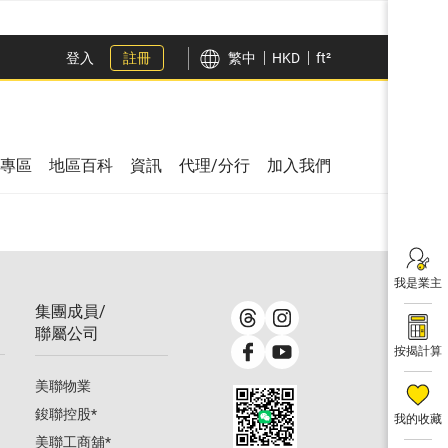
登入
註冊
繁中
HKD
ft²
專區
地區百科
資訊
代理/分行
加入我們
我是業主
集團成員/
聯屬公司
按揭計算
美聯物業
鋑聯控股
*
我的收藏
美聯工商舖
*