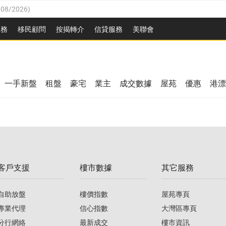
/08/2026
)
/08/2026
)
服務
移民顧問
按揭轉介
信貸服務
美聯會
3/08/2026
)
08/2026
)
08/2026
)
8/2026
)
一手新盤
租盤
豪宅
業主
成交數據
屋苑
優惠
港漂
/08/2026
)
/08/2026
)
3/08/2026
)
客戶支援
樓市數據
其它服務
08/2026
)
自助放盤
樓價指數
屋苑專頁
專業代理
信心指數
大灣區專頁
分行網絡
最新成交
樓市資訊