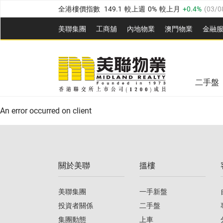
全港樓價指數
149.1
較上週
0%
較上月
0.4%
(
03/0
港島樓價指數
157.4
較上週
-0.3%
較上月
-0.8%
(
03
美聯集團
工商舖
內地物業
澳門物業
金融
九龍樓價指數
156.4
較上週
-0.1%
較上月
0.3%
(
03
美聯信心指數
77.1
較上週
0.7%
較上月
-0.4%
(
03/
新界樓價指數
134.8
較上週
0.1%
較上月
0.9%
(
0
全港樓價指數
149.1
較上週
0%
較上月
0.4%
(
03/0
美聯信心指數
77.1
較上週
0.7%
較上月
-0.4%
(
03/
二手盤
港島樓價指數
157.4
較上週
-0.3%
較上月
-0.8%
(
03
An error occurred on client
九龍樓價指數
156.4
較上週
-0.1%
較上月
0.3%
(
03
新界樓價指數
134.8
較上週
0.1%
較上月
0.9%
(
0
關於美聯
搵樓
美聯信心指數
77.1
較上週
0.7%
較上月
-0.4%
(
03/
美聯集團
一手新盤
投資者關係
二手盤
集團動態
上車