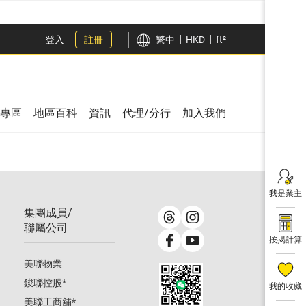
登入
註冊
繁中
HKD
ft²
專區
地區百科
資訊
代理/分行
加入我們
我是業主
集團成員/
聯屬公司
按揭計算
美聯物業
鋑聯控股
*
我的收藏
美聯工商舖
*