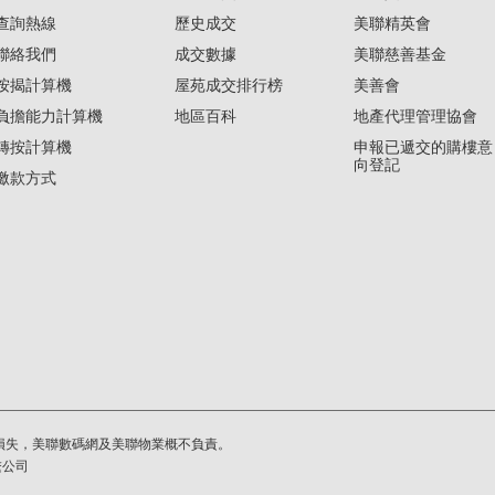
查詢熱線
歷史成交
美聯精英會
聯絡我們
成交數據
美聯慈善基金
按揭計算機
屋苑成交排行榜
美善會
負擔能力計算機
地區百科
地產代理管理協會
轉按計算機
申報已遞交的購樓意
向登記
繳款方式
損失，美聯數碼網及美聯物業概不負責。
繫公司