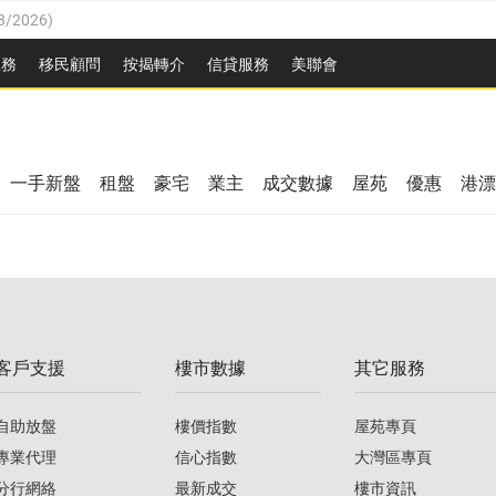
8/2026
)
/08/2026
)
服務
移民顧問
按揭轉介
信貸服務
美聯會
/08/2026
)
08/2026
)
3/08/2026
)
8/2026
)
08/2026
)
一手新盤
租盤
豪宅
業主
成交數據
屋苑
優惠
港漂
/08/2026
)
/08/2026
)
3/08/2026
)
客戶支援
樓市數據
其它服務
08/2026
)
自助放盤
樓價指數
屋苑專頁
專業代理
信心指數
大灣區專頁
分行網絡
最新成交
樓市資訊