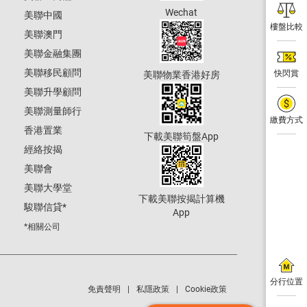
Wechat
美聯中國
樓盤比較
美聯澳門
美聯金融集團
美聯移民顧問
快閃賞
美聯物業香港好房
美聯升學顧問
美聯測量師行
繳費方式
香港置業
下載美聯筍盤App
經絡按揭
美聯會
美聯大學堂
下載美聯按揭計算機
駿聯信貸
*
App
*相關公司
分行位置
免責聲明
私隱政策
Cookie政策