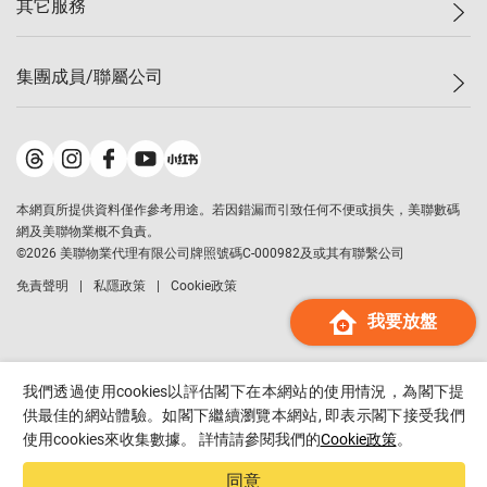
其它服務
美聯豪宅
查詢熱線
信心指數
獨家樓盤
聯絡我們
最新成交
屋苑專頁
租盤
集團成員/聯屬公司
按揭計算機
歷史成交
大灣區專頁
居屋專頁
負擔能力計算機
成交數據
樓市資訊
買賣流程
美聯物業
轉按計算機
屋苑成交排行榜
美聯精英會
鋑聯控股
*
繳款方式
地區百科
美聯慈善基金
美聯工商舖
*
本網頁所提供資料僅作參考用途。若因錯漏而引致任何不便或損失，美聯數碼
美善會
美聯中國
網及美聯物業概不負責。
地產代理管理協會
©
2026
美聯物業代理有限公司牌照號碼C-000982及或其有聯繫公司
美聯澳門
申報已遞交的購樓意向登記
免責聲明
私隱政策
Cookie政策
美聯金融集團
我要放盤
美聯移民顧問
美聯升學顧問
美聯測量師行
我們透過使用cookies以評估閣下在本網站的使用情況，為閣下提
香港置業
供最佳的網站體驗。如閣下繼續瀏覽本網站, 即表示閣下接受我們
使用cookies來收集數據。 詳情請參閱我們的
Cookie政策
。
經絡按揭
美聯會
同意