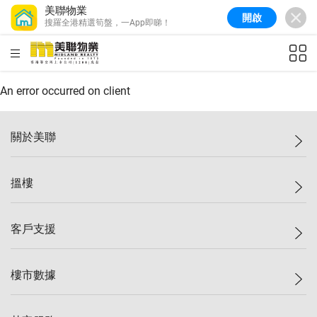
美聯物業
開啟
搜羅全港精選筍盤，一App即睇！
美聯信心指數
77.1
較上週
0.7%
較上月
-0.4%
(
03/08/2026
)
HKD
ft²
全港樓價指數
149.1
較上週
0%
較上月
0.4%
(
03/08/2026
)
An error occurred on client
港島樓價指數
157.4
較上週
-0.3%
較上月
-0.8%
(
03/08/2026
)
關於美聯
九龍樓價指數
156.4
較上週
-0.1%
較上月
0.3%
(
03/08/2026
)
美聯集團
搵樓
新界樓價指數
134.8
較上週
0.1%
較上月
0.9%
(
03/08/2026
)
投資者關係
美聯信心指數
77.1
較上週
0.7%
較上月
-0.4%
(
03/08/2026
)
集團動態
一手新盤
客戶支援
人才招募
二手盤
網站地圖
上車
自助放盤
樓市數據
減價
專業代理
低水
分行網絡
樓價指數