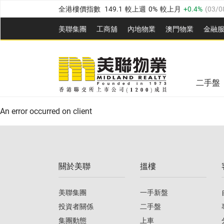
全港樓價指數
149.1
較上週
0%
較上月
0.4%
(
03/0
港島樓價指數
157.4
較上週
-0.3%
較上月
-0.8%
(
03
美聯集團
工商舖
內地物業
澳門物業
金融
九龍樓價指數
156.4
較上週
-0.1%
較上月
0.3%
(
03
美聯信心指數
77.1
較上週
0.7%
較上月
-0.4%
(
03/
新界樓價指數
134.8
較上週
0.1%
較上月
0.9%
(
0
全港樓價指數
149.1
較上週
0%
較上月
0.4%
(
03/0
美聯信心指數
77.1
較上週
0.7%
較上月
-0.4%
(
03/
二手盤
港島樓價指數
157.4
較上週
-0.3%
較上月
-0.8%
(
03
An error occurred on client
九龍樓價指數
156.4
較上週
-0.1%
較上月
0.3%
(
03
新界樓價指數
134.8
較上週
0.1%
較上月
0.9%
(
0
關於美聯
搵樓
美聯信心指數
77.1
較上週
0.7%
較上月
-0.4%
(
03/
美聯集團
一手新盤
投資者關係
二手盤
集團動態
上車