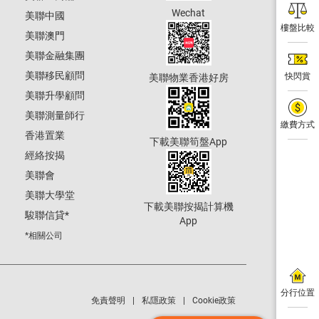
Wechat
美聯中國
樓盤比較
美聯澳門
美聯金融集團
美聯移民顧問
快閃賞
美聯物業香港好房
美聯升學顧問
美聯測量師行
繳費方式
香港置業
下載美聯筍盤App
經絡按揭
美聯會
美聯大學堂
下載美聯按揭計算機
駿聯信貸
*
App
*相關公司
分行位置
免責聲明
私隱政策
Cookie政策