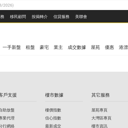
8/2026
)
/08/2026
)
服務
移民顧問
按揭轉介
信貸服務
美聯會
/08/2026
)
08/2026
)
3/08/2026
)
8/2026
)
08/2026
)
一手新盤
租盤
豪宅
業主
成交數據
屋苑
優惠
港漂
/08/2026
)
/08/2026
)
3/08/2026
)
客戶支援
樓市數據
其它服務
08/2026
)
自助放盤
樓價指數
屋苑專頁
專業代理
信心指數
大灣區專頁
分行網絡
最新成交
樓市資訊