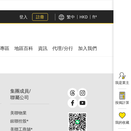
登入
註冊
繁中
HKD
ft²
專區
地區百科
資訊
代理/分行
加入我們
我是業主
集團成員/
聯屬公司
按揭計算
美聯物業
鋑聯控股
*
我的收藏
美聯工商舖
*