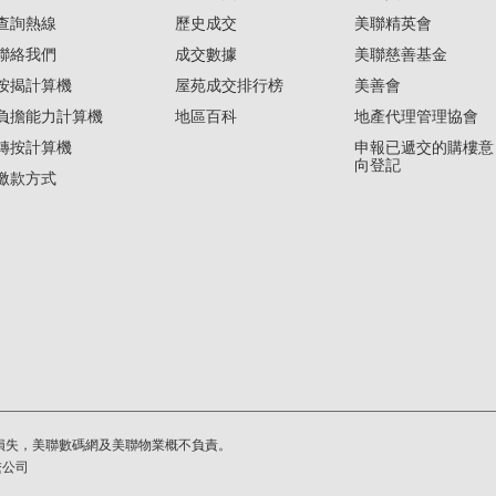
查詢熱線
歷史成交
美聯精英會
聯絡我們
成交數據
美聯慈善基金
按揭計算機
屋苑成交排行榜
美善會
負擔能力計算機
地區百科
地產代理管理協會
轉按計算機
申報已遞交的購樓意
向登記
繳款方式
損失，美聯數碼網及美聯物業概不負責。
繫公司