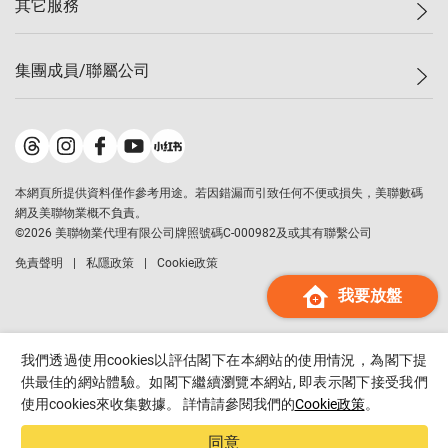
其它服務
美聯豪宅
查詢熱線
信心指數
獨家樓盤
聯絡我們
最新成交
屋苑專頁
租盤
集團成員/聯屬公司
按揭計算機
歷史成交
大灣區專頁
居屋專頁
負擔能力計算機
成交數據
樓市資訊
買賣流程
美聯物業
轉按計算機
屋苑成交排行榜
美聯精英會
鋑聯控股
*
繳款方式
地區百科
美聯慈善基金
美聯工商舖
*
本網頁所提供資料僅作參考用途。若因錯漏而引致任何不便或損失，美聯數碼
美善會
美聯中國
網及美聯物業概不負責。
地產代理管理協會
©
2026
美聯物業代理有限公司牌照號碼C-000982及或其有聯繫公司
美聯澳門
申報已遞交的購樓意向登記
免責聲明
私隱政策
Cookie政策
美聯金融集團
我要放盤
美聯移民顧問
美聯升學顧問
美聯測量師行
我們透過使用cookies以評估閣下在本網站的使用情況，為閣下提
香港置業
供最佳的網站體驗。如閣下繼續瀏覽本網站, 即表示閣下接受我們
使用cookies來收集數據。 詳情請參閱我們的
Cookie政策
。
經絡按揭
美聯會
同意