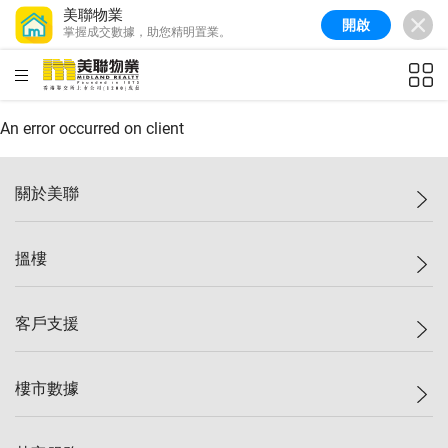
美聯物業
開啟
掌握成交數據，助您精明置業。
美聯信心指數
77.1
較上週
0.7%
較上月
-0.4%
(
03/08/2026
)
HKD
ft²
全港樓價指數
149.1
較上週
0%
較上月
0.4%
(
03/08/2026
)
An error occurred on client
港島樓價指數
157.4
較上週
-0.3%
較上月
-0.8%
(
03/08/2026
)
關於美聯
九龍樓價指數
156.4
較上週
-0.1%
較上月
0.3%
(
03/08/2026
)
美聯集團
搵樓
新界樓價指數
134.8
較上週
0.1%
較上月
0.9%
(
03/08/2026
)
投資者關係
美聯信心指數
77.1
較上週
0.7%
較上月
-0.4%
(
03/08/2026
)
集團動態
一手新盤
客戶支援
人才招募
二手盤
網站地圖
上車
自助放盤
樓市數據
減價
專業代理
低水
分行網絡
樓價指數