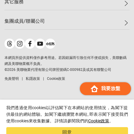
其它服務
美聯豪宅
查詢熱線
信心指數
獨家樓盤
聯絡我們
最新成交
屋苑專頁
租盤
集團成員/聯屬公司
按揭計算機
歷史成交
大灣區專頁
居屋專頁
負擔能力計算機
成交數據
樓市資訊
買賣流程
美聯物業
轉按計算機
屋苑成交排行榜
美聯精英會
鋑聯控股
*
繳款方式
地區百科
美聯慈善基金
美聯工商舖
*
本網頁所提供資料僅作參考用途。若因錯漏而引致任何不便或損失，美聯數碼
美善會
美聯中國
網及美聯物業概不負責。
地產代理管理協會
©
2026
美聯物業代理有限公司牌照號碼C-000982及或其有聯繫公司
美聯澳門
申報已遞交的購樓意向登記
免責聲明
私隱政策
Cookie政策
美聯金融集團
我要放盤
美聯移民顧問
美聯升學顧問
美聯測量師行
我們透過使用cookies以評估閣下在本網站的使用情況，為閣下提
香港置業
供最佳的網站體驗。如閣下繼續瀏覽本網站, 即表示閣下接受我們
使用cookies來收集數據。 詳情請參閱我們的
Cookie政策
。
經絡按揭
美聯會
同意