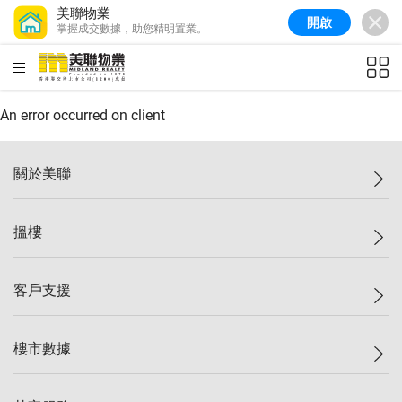
美聯物業
開啟
掌握成交數據，助您精明置業。
美聯信心指數
77.1
較上週
0.7%
較上月
-0.4%
(
03/08/2026
)
HKD
ft²
全港樓價指數
149.1
較上週
0%
較上月
0.4%
(
03/08/2026
)
An error occurred on client
港島樓價指數
157.4
較上週
-0.3%
較上月
-0.8%
(
03/08/2026
)
關於美聯
九龍樓價指數
156.4
較上週
-0.1%
較上月
0.3%
(
03/08/2026
)
美聯集團
搵樓
新界樓價指數
134.8
較上週
0.1%
較上月
0.9%
(
03/08/2026
)
投資者關係
美聯信心指數
77.1
較上週
0.7%
較上月
-0.4%
(
03/08/2026
)
集團動態
一手新盤
客戶支援
人才招募
二手盤
網站地圖
上車
自助放盤
樓市數據
減價
專業代理
低水
分行網絡
樓價指數