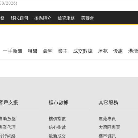
8/2026
)
服務
移民顧問
按揭轉介
信貸服務
美聯會
/08/2026
)
/08/2026
)
08/2026
)
3/08/2026
)
8/2026
)
一手新盤
租盤
豪宅
業主
成交數據
屋苑
優惠
港漂
08/2026
)
/08/2026
)
/08/2026
)
3/08/2026
)
客戶支援
樓市數據
其它服務
08/2026
)
自助放盤
樓價指數
屋苑專頁
專業代理
信心指數
大灣區專頁
分行網絡
最新成交
樓市資訊