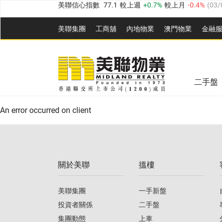
全港樓價指數
149.1
較上週
0%
較上月
0.4%
(
03/0
美聯集團
工商舖
內地物業
澳門物業
金融
港島樓價指數
157.4
較上週
-0.3%
較上月
-0.8%
(
03
九龍樓價指數
156.4
較上週
-0.1%
較上月
0.3%
(
03
美聯信心指數
77.1
較上週
0.7%
較上月
-0.4%
(
03/
新界樓價指數
134.8
較上週
0.1%
較上月
0.9%
(
0
全港樓價指數
149.1
較上週
0%
較上月
0.4%
(
03/0
二手盤
美聯信心指數
77.1
較上週
0.7%
較上月
-0.4%
(
03/
港島樓價指數
157.4
較上週
-0.3%
較上月
-0.8%
(
03
An error occurred on client
九龍樓價指數
156.4
較上週
-0.1%
較上月
0.3%
(
03
新界樓價指數
134.8
較上週
0.1%
較上月
0.9%
(
0
關於美聯
搵樓
美聯信心指數
77.1
較上週
0.7%
較上月
-0.4%
(
03/
美聯集團
一手新盤
投資者關係
二手盤
集團動態
上車