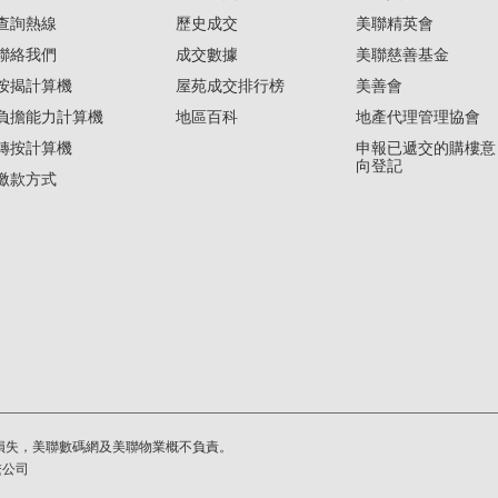
查詢熱線
歷史成交
美聯精英會
聯絡我們
成交數據
美聯慈善基金
按揭計算機
屋苑成交排行榜
美善會
負擔能力計算機
地區百科
地產代理管理協會
轉按計算機
申報已遞交的購樓意
向登記
繳款方式
損失，美聯數碼網及美聯物業概不負責。
繫公司