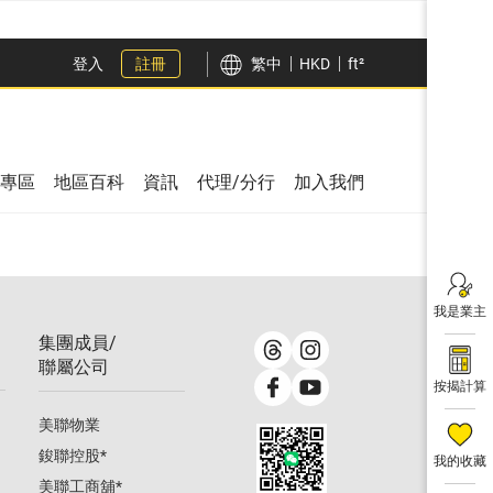
登入
註冊
繁中
HKD
ft²
專區
地區百科
資訊
代理/分行
加入我們
我是業主
集團成員/
聯屬公司
按揭計算
美聯物業
鋑聯控股
*
我的收藏
美聯工商舖
*