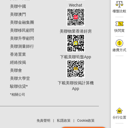
Wechat
美聯中國
樓盤比較
美聯澳門
美聯金融集團
美聯移民顧問
快閃賞
美聯物業香港好房
美聯升學顧問
美聯測量師行
繳費方式
香港置業
下載美聯筍盤App
經絡按揭
美聯會
美聯大學堂
下載美聯按揭計算機
駿聯信貸
*
App
*相關公司
分行位置
免責聲明
私隱政策
Cookie政策