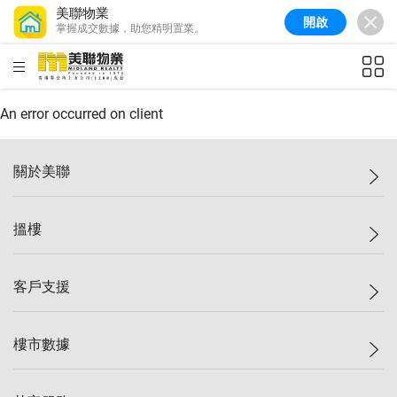
美聯物業
開啟
掌握成交數據，助您精明置業。
美聯信心指數
77.1
較上週
0.7%
較上月
-0.4%
(
03/08/2026
)
HKD
ft²
全港樓價指數
149.1
較上週
0%
較上月
0.4%
(
03/08/2026
)
An error occurred on client
港島樓價指數
157.4
較上週
-0.3%
較上月
-0.8%
(
03/08/2026
)
關於美聯
九龍樓價指數
156.4
較上週
-0.1%
較上月
0.3%
(
03/08/2026
)
美聯集團
搵樓
新界樓價指數
134.8
較上週
0.1%
較上月
0.9%
(
03/08/2026
)
投資者關係
美聯信心指數
77.1
較上週
0.7%
較上月
-0.4%
(
03/08/2026
)
集團動態
一手新盤
客戶支援
人才招募
二手盤
網站地圖
上車
自助放盤
樓市數據
減價
專業代理
低水
分行網絡
樓價指數