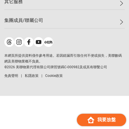
其它服務
美聯豪宅
查詢熱線
信心指數
獨家樓盤
聯絡我們
最新成交
屋苑專頁
租盤
集團成員/聯屬公司
按揭計算機
歷史成交
大灣區專頁
居屋專頁
負擔能力計算機
成交數據
樓市資訊
買賣流程
美聯物業
轉按計算機
屋苑成交排行榜
美聯精英會
鋑聯控股
*
繳款方式
地區百科
美聯慈善基金
美聯工商舖
*
本網頁所提供資料僅作參考用途。若因錯漏而引致任何不便或損失，美聯數碼
美善會
美聯中國
網及美聯物業概不負責。
地產代理管理協會
©
2026
美聯物業代理有限公司牌照號碼C-000982及或其有聯繫公司
美聯澳門
申報已遞交的購樓意向登記
免責聲明
私隱政策
Cookie政策
美聯金融集團
美聯移民顧問
美聯升學顧問
美聯測量師行
香港置業
經絡按揭
我要放盤
美聯會