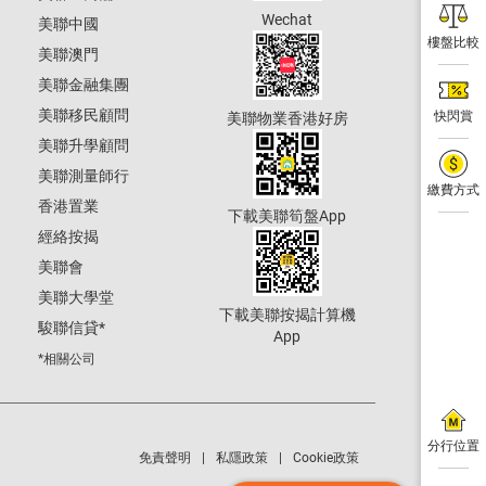
Wechat
美聯中國
樓盤比較
美聯澳門
美聯金融集團
美聯移民顧問
快閃賞
美聯物業香港好房
美聯升學顧問
美聯測量師行
繳費方式
香港置業
下載美聯筍盤App
經絡按揭
美聯會
美聯大學堂
下載美聯按揭計算機
駿聯信貸
*
App
*相關公司
分行位置
免責聲明
私隱政策
Cookie政策