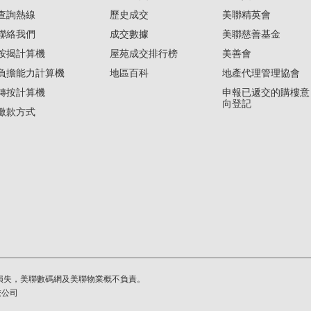
查詢熱線
歷史成交
美聯精英會
聯絡我們
成交數據
美聯慈善基金
按揭計算機
屋苑成交排行榜
美善會
負擔能力計算機
地區百科
地產代理管理協會
轉按計算機
申報已遞交的購樓意
向登記
繳款方式
損失，美聯數碼網及美聯物業概不負責。
繫公司