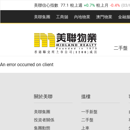
美聯信心指數
77.1
較上週
0.7%
較上月
-0.4%
(
03/
全港樓價指數
149.1
較上週
0%
較上月
0.4%
(
03/0
美聯集團
工商舖
內地物業
澳門物業
金融
港島樓價指數
157.4
較上週
-0.3%
較上月
-0.8%
(
03
美聯信心指數
77.1
較上週
0.7%
較上月
-0.4%
(
03/
九龍樓價指數
156.4
較上週
-0.1%
較上月
0.3%
(
03
全港樓價指數
149.1
較上週
0%
較上月
0.4%
(
03/0
新界樓價指數
134.8
較上週
0.1%
較上月
0.9%
(
0
二手盤
美聯信心指數
77.1
較上週
0.7%
較上月
-0.4%
(
03/
港島樓價指數
157.4
較上週
-0.3%
較上月
-0.8%
(
03
An error occurred on client
九龍樓價指數
156.4
較上週
-0.1%
較上月
0.3%
(
03
新界樓價指數
134.8
較上週
0.1%
較上月
0.9%
(
0
關於美聯
搵樓
美聯信心指數
77.1
較上週
0.7%
較上月
-0.4%
(
03/
美聯集團
一手新盤
投資者關係
二手盤
集團動態
上車