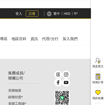
登入
註冊
繁中
HKD
ft²
專區
地區百科
資訊
代理/分行
加入我們
我是業主
集團成員/
聯屬公司
按揭計算
美聯物業
鋑聯控股
*
我的收藏
美聯工商舖
*