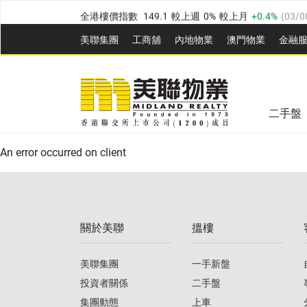
全港樓價指數
149.1
較上週
0%
較上月
0.4%
(
03/0
港島樓價指數
157.4
較上週
-0.3%
較上月
-0.8%
(
03
美聯集團
工商舖
內地物業
澳門物業
金融
九龍樓價指數
156.4
較上週
-0.1%
較上月
0.3%
(
03
美聯信心指數
77.1
較上週
0.7%
較上月
-0.4%
(
03/
新界樓價指數
134.8
較上週
0.1%
較上月
0.9%
(
0
全港樓價指數
149.1
較上週
0%
較上月
0.4%
(
03/0
美聯信心指數
77.1
較上週
0.7%
較上月
-0.4%
(
03/
二手盤
港島樓價指數
157.4
較上週
-0.3%
較上月
-0.8%
(
03
An error occurred on client
九龍樓價指數
156.4
較上週
-0.1%
較上月
0.3%
(
03
新界樓價指數
134.8
較上週
0.1%
較上月
0.9%
(
0
關於美聯
搵樓
美聯信心指數
77.1
較上週
0.7%
較上月
-0.4%
(
03/
美聯集團
一手新盤
投資者關係
二手盤
集團動態
上車