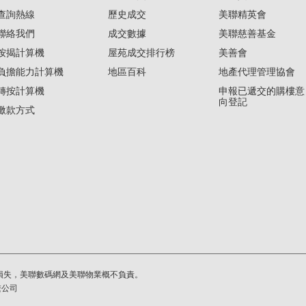
查詢熱線
歷史成交
美聯精英會
聯絡我們
成交數據
美聯慈善基金
按揭計算機
屋苑成交排行榜
美善會
負擔能力計算機
地區百科
地產代理管理協會
轉按計算機
申報已遞交的購樓意
向登記
繳款方式
損失，美聯數碼網及美聯物業概不負責。
繫公司