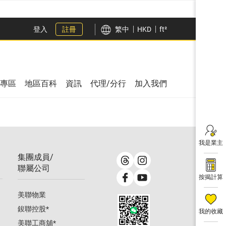
登入
註冊
繁中
HKD
ft²
專區
地區百科
資訊
代理/分行
加入我們
我是業主
集團成員/
聯屬公司
按揭計算
美聯物業
鋑聯控股
*
我的收藏
美聯工商舖
*