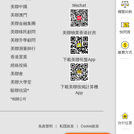
Wechat
美聯中國
樓盤比較
美聯澳門
美聯金融集團
美聯移民顧問
快閃賞
美聯物業香港好房
美聯升學顧問
美聯測量師行
繳費方式
香港置業
下載美聯筍盤App
經絡按揭
美聯會
美聯大學堂
下載美聯按揭計算機
駿聯信貸
*
App
*相關公司
分行位置
免責聲明
私隱政策
Cookie政策