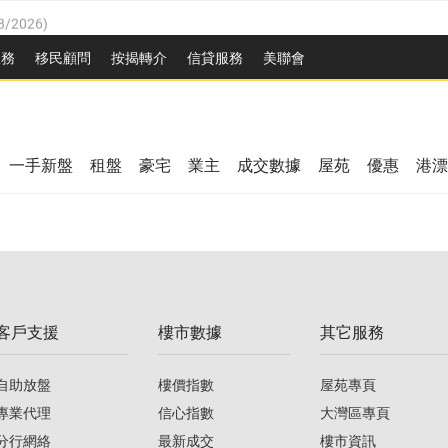
8/2026
)
/08/2026
)
服務
移民顧問
按揭轉介
信貸服務
美聯會
/08/2026
)
08/2026
)
3/08/2026
)
8/2026
)
08/2026
)
一手新盤
租盤
豪宅
業主
成交數據
屋苑
優惠
港漂
/08/2026
)
/08/2026
)
3/08/2026
)
客戶支援
樓市數據
其它服務
08/2026
)
自助放盤
樓價指數
屋苑專頁
專業代理
信心指數
大灣區專頁
分行網絡
最新成交
樓市資訊