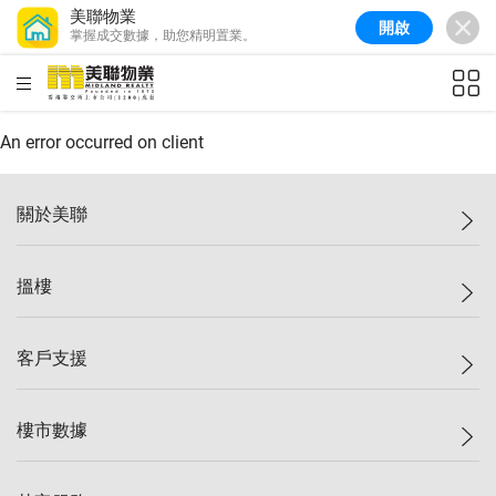
美聯物業
開啟
掌握成交數據，助您精明置業。
美聯信心指數
77.1
較上週
0.7%
較上月
-0.4%
(
03/08/2026
)
HKD
ft²
全港樓價指數
149.1
較上週
0%
較上月
0.4%
(
03/08/2026
)
An error occurred on client
港島樓價指數
157.4
較上週
-0.3%
較上月
-0.8%
(
03/08/2026
)
關於美聯
九龍樓價指數
156.4
較上週
-0.1%
較上月
0.3%
(
03/08/2026
)
美聯集團
搵樓
新界樓價指數
134.8
較上週
0.1%
較上月
0.9%
(
03/08/2026
)
投資者關係
美聯信心指數
77.1
較上週
0.7%
較上月
-0.4%
(
03/08/2026
)
集團動態
一手新盤
客戶支援
人才招募
二手盤
網站地圖
上車
自助放盤
樓市數據
減價
專業代理
低水
分行網絡
樓價指數