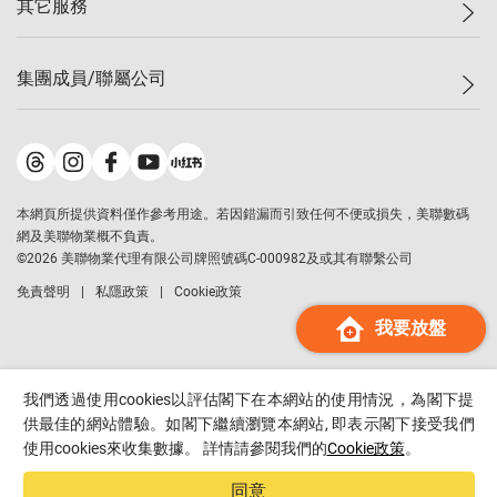
其它服務
美聯豪宅
查詢熱線
信心指數
獨家樓盤
聯絡我們
最新成交
屋苑專頁
租盤
集團成員/聯屬公司
按揭計算機
歷史成交
大灣區專頁
居屋專頁
負擔能力計算機
成交數據
樓市資訊
買賣流程
美聯物業
轉按計算機
屋苑成交排行榜
美聯精英會
鋑聯控股
*
繳款方式
地區百科
美聯慈善基金
美聯工商舖
*
本網頁所提供資料僅作參考用途。若因錯漏而引致任何不便或損失，美聯數碼
美善會
美聯中國
網及美聯物業概不負責。
地產代理管理協會
©
2026
美聯物業代理有限公司牌照號碼C-000982及或其有聯繫公司
美聯澳門
申報已遞交的購樓意向登記
免責聲明
私隱政策
Cookie政策
美聯金融集團
我要放盤
美聯移民顧問
美聯升學顧問
美聯測量師行
我們透過使用cookies以評估閣下在本網站的使用情況，為閣下提
香港置業
供最佳的網站體驗。如閣下繼續瀏覽本網站, 即表示閣下接受我們
使用cookies來收集數據。 詳情請參閱我們的
Cookie政策
。
經絡按揭
美聯會
同意