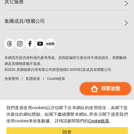
其它服務
美聯豪宅
查詢熱線
信心指數
獨家樓盤
聯絡我們
最新成交
屋苑專頁
租盤
集團成員/聯屬公司
按揭計算機
歷史成交
大灣區專頁
居屋專頁
負擔能力計算機
成交數據
樓市資訊
買賣流程
美聯物業
轉按計算機
屋苑成交排行榜
美聯精英會
鋑聯控股
*
繳款方式
地區百科
美聯慈善基金
美聯工商舖
*
本網頁所提供資料僅作參考用途。若因錯漏而引致任何不便或損失，美聯數碼
美善會
美聯中國
網及美聯物業概不負責。
地產代理管理協會
©
2026
美聯物業代理有限公司牌照號碼C-000982及或其有聯繫公司
美聯澳門
申報已遞交的購樓意向登記
免責聲明
私隱政策
Cookie政策
美聯金融集團
我要放盤
美聯移民顧問
美聯升學顧問
美聯測量師行
我們透過使用cookies以評估閣下在本網站的使用情況，為閣下提
香港置業
供最佳的網站體驗。如閣下繼續瀏覽本網站, 即表示閣下接受我們
使用cookies來收集數據。 詳情請參閱我們的
Cookie政策
。
經絡按揭
美聯會
同意