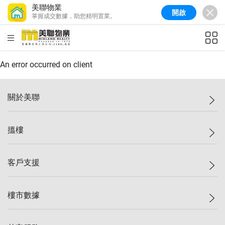
美聯物業
開啟
掌握成交數據，助您精明置業。
美聯信心指數
77.1
較上週
0.7%
較上月
-0.4%
(
03/08/2026
)
HKD
ft²
全港樓價指數
149.1
較上週
0%
較上月
0.4%
(
03/08/2026
)
An error occurred on client
港島樓價指數
157.4
較上週
-0.3%
較上月
-0.8%
(
03/08/2026
)
關於美聯
九龍樓價指數
156.4
較上週
-0.1%
較上月
0.3%
(
03/08/2026
)
美聯集團
搵樓
新界樓價指數
134.8
較上週
0.1%
較上月
0.9%
(
03/08/2026
)
投資者關係
美聯信心指數
77.1
較上週
0.7%
較上月
-0.4%
(
03/08/2026
)
集團動態
一手新盤
客戶支援
人才招募
二手盤
網站地圖
上車
自助放盤
樓市數據
減價
專業代理
低水
分行網絡
樓價指數