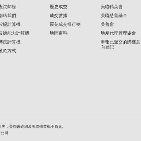
查詢熱線
歷史成交
美聯精英會
聯絡我們
成交數據
美聯慈善基金
按揭計算機
屋苑成交排行榜
美善會
負擔能力計算機
地區百科
地產代理管理協會
轉按計算機
申報已遞交的購樓意
向登記
繳款方式
損失，美聯數碼網及美聯物業概不負責。
繫公司