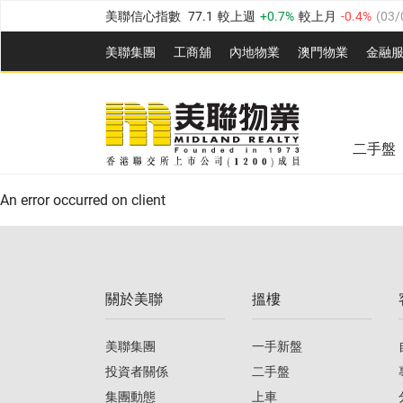
美聯信心指數
77.1
較上週
0.7%
較上月
-0.4%
(
03/
全港樓價指數
149.1
較上週
0%
較上月
0.4%
(
03/0
美聯集團
工商舖
內地物業
澳門物業
金融
港島樓價指數
157.4
較上週
-0.3%
較上月
-0.8%
(
03
美聯信心指數
77.1
較上週
0.7%
較上月
-0.4%
(
03/
九龍樓價指數
156.4
較上週
-0.1%
較上月
0.3%
(
03
全港樓價指數
149.1
較上週
0%
較上月
0.4%
(
03/0
新界樓價指數
134.8
較上週
0.1%
較上月
0.9%
(
0
二手盤
美聯信心指數
77.1
較上週
0.7%
較上月
-0.4%
(
03/
港島樓價指數
157.4
較上週
-0.3%
較上月
-0.8%
(
03
An error occurred on client
九龍樓價指數
156.4
較上週
-0.1%
較上月
0.3%
(
03
新界樓價指數
134.8
較上週
0.1%
較上月
0.9%
(
0
關於美聯
搵樓
美聯信心指數
77.1
較上週
0.7%
較上月
-0.4%
(
03/
美聯集團
一手新盤
投資者關係
二手盤
集團動態
上車