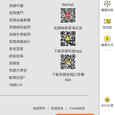
Wechat
美聯中國
樓盤比較
美聯澳門
美聯金融集團
美聯移民顧問
快閃賞
美聯物業香港好房
美聯升學顧問
美聯測量師行
繳費方式
香港置業
下載美聯筍盤App
經絡按揭
美聯會
美聯大學堂
下載美聯按揭計算機
駿聯信貸
*
App
*相關公司
分行位置
免責聲明
私隱政策
Cookie政策