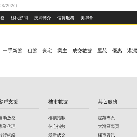
08/2026
)
8/2026
)
服務
移民顧問
按揭轉介
信貸服務
美聯會
/08/2026
)
08/2026
)
/08/2026
)
8/2026
)
3/08/2026
)
一手新盤
租盤
豪宅
業主
成交數據
屋苑
優惠
港漂
08/2026
)
/08/2026
)
/08/2026
)
3/08/2026
)
客戶支援
樓市數據
其它服務
08/2026
)
自助放盤
樓價指數
屋苑專頁
專業代理
信心指數
大灣區專頁
分行網絡
最新成交
樓市資訊