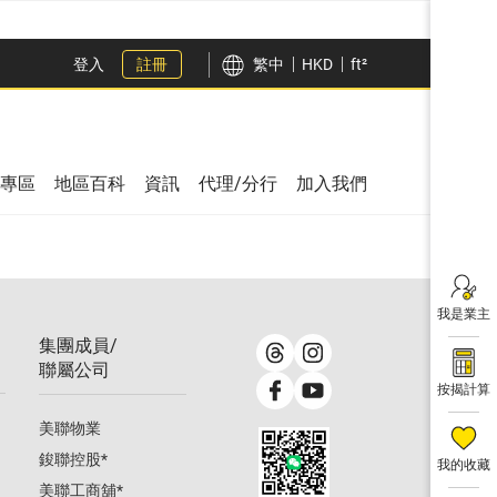
登入
註冊
繁中
HKD
ft²
專區
地區百科
資訊
代理/分行
加入我們
我是業主
集團成員/
聯屬公司
按揭計算
美聯物業
鋑聯控股
*
我的收藏
美聯工商舖
*