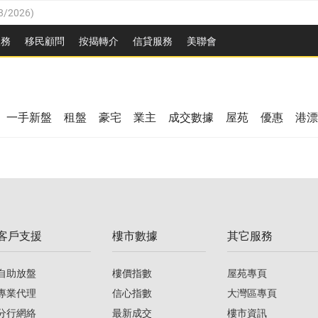
8/2026
)
/08/2026
)
服務
移民顧問
按揭轉介
信貸服務
美聯會
/08/2026
)
08/2026
)
3/08/2026
)
8/2026
)
08/2026
)
一手新盤
租盤
豪宅
業主
成交數據
屋苑
優惠
港漂
/08/2026
)
/08/2026
)
3/08/2026
)
客戶支援
樓市數據
其它服務
08/2026
)
自助放盤
樓價指數
屋苑專頁
專業代理
信心指數
大灣區專頁
分行網絡
最新成交
樓市資訊