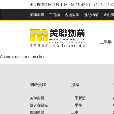
全港樓價指數
149.1
較上週
0%
較上月
0.4%
(
03/0
港島樓價指數
157.4
較上週
-0.3%
較上月
-0.8%
(
03
美聯集團
工商舖
內地物業
澳門物業
金融
九龍樓價指數
156.4
較上週
-0.1%
較上月
0.3%
(
03
美聯信心指數
77.1
較上週
0.7%
較上月
-0.4%
(
03/
新界樓價指數
134.8
較上週
0.1%
較上月
0.9%
(
0
全港樓價指數
149.1
較上週
0%
較上月
0.4%
(
03/0
美聯信心指數
77.1
較上週
0.7%
較上月
-0.4%
(
03/
二手盤
港島樓價指數
157.4
較上週
-0.3%
較上月
-0.8%
(
03
An error occurred on client
九龍樓價指數
156.4
較上週
-0.1%
較上月
0.3%
(
03
新界樓價指數
134.8
較上週
0.1%
較上月
0.9%
(
0
關於美聯
搵樓
美聯信心指數
77.1
較上週
0.7%
較上月
-0.4%
(
03/
美聯集團
一手新盤
投資者關係
二手盤
集團動態
上車