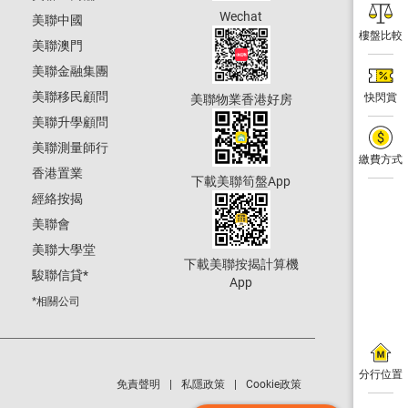
Wechat
美聯中國
樓盤比較
美聯澳門
美聯金融集團
美聯移民顧問
快閃賞
美聯物業香港好房
美聯升學顧問
美聯測量師行
繳費方式
香港置業
下載美聯筍盤App
經絡按揭
美聯會
美聯大學堂
下載美聯按揭計算機
駿聯信貸
*
App
*相關公司
分行位置
免責聲明
私隱政策
Cookie政策