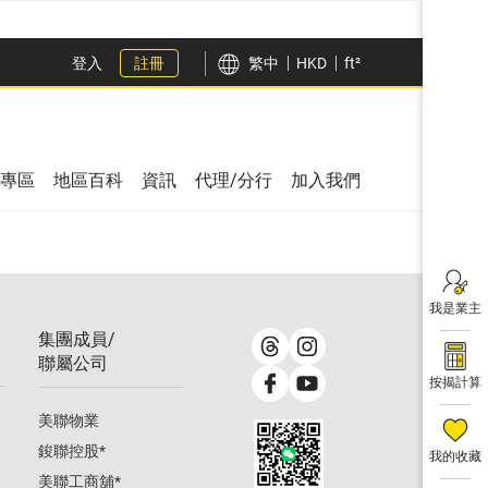
登入
註冊
繁中
HKD
ft²
專區
地區百科
資訊
代理/分行
加入我們
我是業主
集團成員/
聯屬公司
按揭計算
美聯物業
鋑聯控股
*
我的收藏
美聯工商舖
*