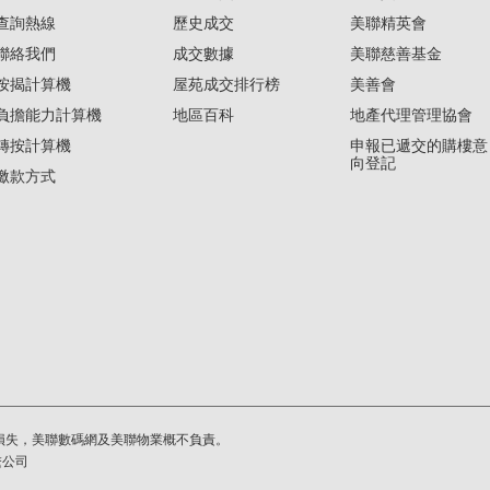
查詢熱線
歷史成交
美聯精英會
聯絡我們
成交數據
美聯慈善基金
按揭計算機
屋苑成交排行榜
美善會
負擔能力計算機
地區百科
地產代理管理協會
轉按計算機
申報已遞交的購樓意
向登記
繳款方式
損失，美聯數碼網及美聯物業概不負責。
繫公司