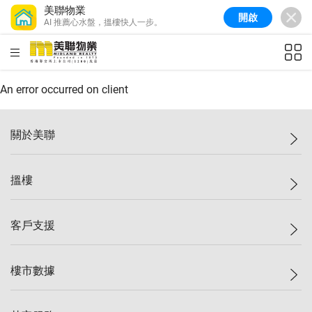
美聯物業
開啟
AI 推薦心水盤，搵樓快人一步。
美聯信心指數
77.1
較上週
0.7%
較上月
-0.4%
(
03/08/2026
)
HKD
ft²
全港樓價指數
149.1
較上週
0%
較上月
0.4%
(
03/08/2026
)
An error occurred on client
港島樓價指數
157.4
較上週
-0.3%
較上月
-0.8%
(
03/08/2026
)
關於美聯
九龍樓價指數
156.4
較上週
-0.1%
較上月
0.3%
(
03/08/2026
)
美聯集團
搵樓
新界樓價指數
134.8
較上週
0.1%
較上月
0.9%
(
03/08/2026
)
投資者關係
美聯信心指數
77.1
較上週
0.7%
較上月
-0.4%
(
03/08/2026
)
集團動態
一手新盤
客戶支援
人才招募
二手盤
網站地圖
上車
自助放盤
樓市數據
減價
專業代理
低水
分行網絡
樓價指數