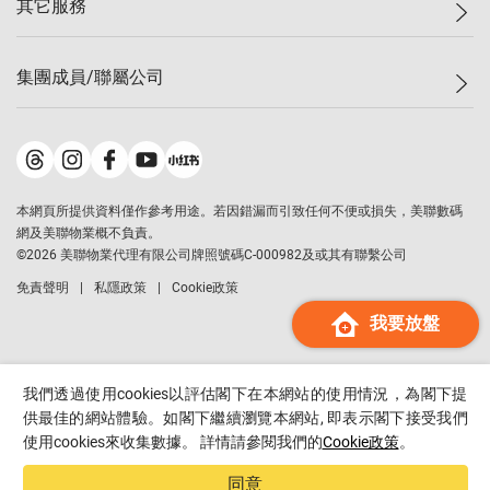
其它服務
美聯豪宅
查詢熱線
信心指數
獨家樓盤
聯絡我們
最新成交
屋苑專頁
租盤
集團成員/聯屬公司
按揭計算機
歷史成交
大灣區專頁
居屋專頁
負擔能力計算機
成交數據
樓市資訊
買賣流程
美聯物業
轉按計算機
屋苑成交排行榜
美聯精英會
鋑聯控股
*
繳款方式
地區百科
美聯慈善基金
美聯工商舖
*
本網頁所提供資料僅作參考用途。若因錯漏而引致任何不便或損失，美聯數碼
美善會
美聯中國
網及美聯物業概不負責。
地產代理管理協會
©
2026
美聯物業代理有限公司牌照號碼C-000982及或其有聯繫公司
美聯澳門
申報已遞交的購樓意向登記
免責聲明
私隱政策
Cookie政策
美聯金融集團
我要放盤
美聯移民顧問
美聯升學顧問
美聯測量師行
我們透過使用cookies以評估閣下在本網站的使用情況，為閣下提
香港置業
供最佳的網站體驗。如閣下繼續瀏覽本網站, 即表示閣下接受我們
使用cookies來收集數據。 詳情請參閱我們的
Cookie政策
。
經絡按揭
美聯會
同意