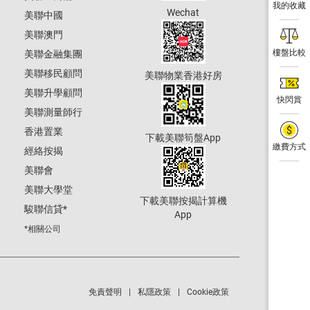
我的收藏
Wechat
美聯中國
美聯澳門
樓盤比較
美聯金融集團
美聯移民顧問
美聯物業香港好房
美聯升學顧問
快閃賞
美聯測量師行
香港置業
下載美聯筍盤App
繳費方式
經絡按揭
美聯會
美聯大學堂
下載美聯按揭計算機
駿聯信貸
*
App
*相關公司
免責聲明
私隱政策
Cookie政策