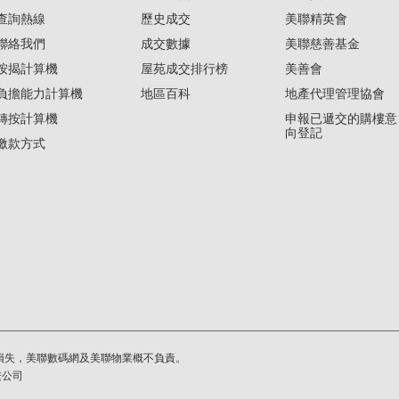
查詢熱線
歷史成交
美聯精英會
聯絡我們
成交數據
美聯慈善基金
按揭計算機
屋苑成交排行榜
美善會
負擔能力計算機
地區百科
地產代理管理協會
轉按計算機
申報已遞交的購樓意
向登記
繳款方式
損失，美聯數碼網及美聯物業概不負責。
繫公司