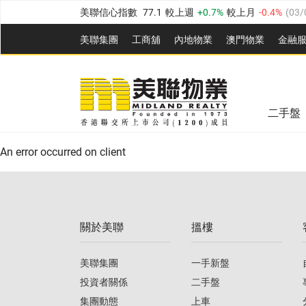
美聯信心指數
77.1
較上週
0.7%
較上月
-0.4%
(
03/
全港樓價指數
149.1
較上週
0%
較上月
0.4%
(
03/0
美聯集團
工商舖
內地物業
澳門物業
金融
港島樓價指數
157.4
較上週
-0.3%
較上月
-0.8%
(
03
美聯信心指數
77.1
較上週
0.7%
較上月
-0.4%
(
03/
九龍樓價指數
156.4
較上週
-0.1%
較上月
0.3%
(
03
全港樓價指數
149.1
較上週
0%
較上月
0.4%
(
03/0
新界樓價指數
134.8
較上週
0.1%
較上月
0.9%
(
0
二手盤
美聯信心指數
77.1
較上週
0.7%
較上月
-0.4%
(
03/
港島樓價指數
157.4
較上週
-0.3%
較上月
-0.8%
(
03
An error occurred on client
九龍樓價指數
156.4
較上週
-0.1%
較上月
0.3%
(
03
新界樓價指數
134.8
較上週
0.1%
較上月
0.9%
(
0
關於美聯
搵樓
美聯信心指數
77.1
較上週
0.7%
較上月
-0.4%
(
03/
美聯集團
一手新盤
投資者關係
二手盤
集團動態
上車