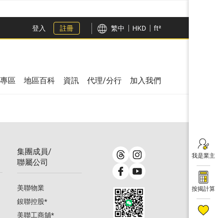
登入
註冊
繁中
HKD
ft²
專區
地區百科
資訊
代理/分行
加入我們
集團成員/
我是業主
聯屬公司
美聯物業
按揭計算
鋑聯控股
*
美聯工商舖
*