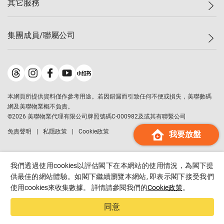
其它服務
美聯豪宅
查詢熱線
信心指數
獨家樓盤
聯絡我們
最新成交
屋苑專頁
租盤
集團成員/聯屬公司
按揭計算機
歷史成交
大灣區專頁
居屋專頁
負擔能力計算機
成交數據
樓市資訊
買賣流程
美聯物業
轉按計算機
屋苑成交排行榜
美聯精英會
鋑聯控股
*
繳款方式
地區百科
美聯慈善基金
美聯工商舖
*
本網頁所提供資料僅作參考用途。若因錯漏而引致任何不便或損失，美聯數碼
美善會
美聯中國
網及美聯物業概不負責。
地產代理管理協會
©
2026
美聯物業代理有限公司牌照號碼C-000982及或其有聯繫公司
美聯澳門
申報已遞交的購樓意向登記
免責聲明
私隱政策
Cookie政策
我要放盤
美聯金融集團
美聯移民顧問
美聯升學顧問
我們透過使用cookies以評估閣下在本網站的使用情況，為閣下提
美聯測量師行
供最佳的網站體驗。如閣下繼續瀏覽本網站, 即表示閣下接受我們
使用cookies來收集數據。 詳情請參閱我們的
Cookie政策
。
香港置業
經絡按揭
同意
美聯會