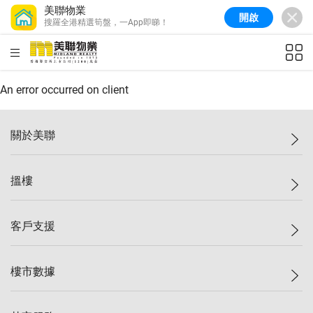
美聯物業
開啟
搜羅全港精選筍盤，一App即睇！
美聯信心指數
77.1
較上週
0.7%
較上月
-0.4%
(
03/08/2026
)
HKD
ft²
全港樓價指數
149.1
較上週
0%
較上月
0.4%
(
03/08/2026
)
An error occurred on client
港島樓價指數
157.4
較上週
-0.3%
較上月
-0.8%
(
03/08/2026
)
關於美聯
九龍樓價指數
156.4
較上週
-0.1%
較上月
0.3%
(
03/08/2026
)
美聯集團
搵樓
新界樓價指數
134.8
較上週
0.1%
較上月
0.9%
(
03/08/2026
)
投資者關係
美聯信心指數
77.1
較上週
0.7%
較上月
-0.4%
(
03/08/2026
)
集團動態
一手新盤
客戶支援
人才招募
二手盤
網站地圖
上車
自助放盤
樓市數據
減價
專業代理
低水
分行網絡
樓價指數