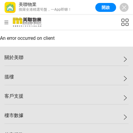
美聯物業
開啟
搜羅全港精選筍盤，一App即睇！
美聯信心指數
77.1
較上週
0.7%
較上月
-0.4%
(
03/08/2026
)
HKD
ft²
全港樓價指數
149.1
較上週
0%
較上月
0.4%
(
03/08/2026
)
An error occurred on client
港島樓價指數
157.4
較上週
-0.3%
較上月
-0.8%
(
03/08/2026
)
關於美聯
九龍樓價指數
156.4
較上週
-0.1%
較上月
0.3%
(
03/08/2026
)
美聯集團
搵樓
新界樓價指數
134.8
較上週
0.1%
較上月
0.9%
(
03/08/2026
)
投資者關係
美聯信心指數
77.1
較上週
0.7%
較上月
-0.4%
(
03/08/2026
)
集團動態
一手新盤
客戶支援
人才招募
二手盤
網站地圖
上車
自助放盤
樓市數據
減價
專業代理
低水
分行網絡
樓價指數