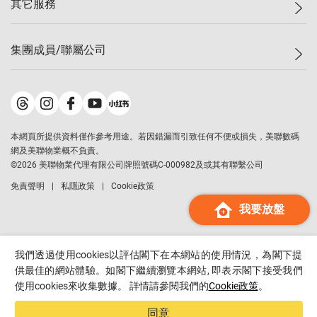
其它服務
美聯豪宅
查詢熱線
信心指數
獨家樓盤
聯絡我們
最新成交
屋苑專頁
租盤
集團成員/聯屬公司
按揭計算機
歷史成交
大灣區專頁
居屋專頁
負擔能力計算機
成交數據
樓市資訊
買賣流程
美聯物業
轉按計算機
屋苑成交排行榜
美聯精英會
鋑聯控股
*
繳款方式
地區百科
美聯慈善基金
美聯工商舖
*
本網頁所提供資料僅作參考用途。若因錯漏而引致任何不便或損失，美聯數碼
美善會
美聯中國
網及美聯物業概不負責。
地產代理管理協會
©
2026
美聯物業代理有限公司牌照號碼C-000982及或其有聯繫公司
美聯澳門
申報已遞交的購樓意向登記
免責聲明
私隱政策
Cookie政策
美聯金融集團
我要放盤
美聯移民顧問
美聯升學顧問
美聯測量師行
我們透過使用cookies以評估閣下在本網站的使用情況，為閣下提
香港置業
供最佳的網站體驗。如閣下繼續瀏覽本網站, 即表示閣下接受我們
使用cookies來收集數據。 詳情請參閱我們的
Cookie政策
。
經絡按揭
美聯會
同意