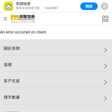
美聯物業
開啟
搜羅全港精選筍盤，一App即睇！
美聯信心指數
77.1
較上週
0.7%
較上月
-0.4%
(
03/08/2026
)
HKD
ft²
全港樓價指數
149.1
較上週
0%
較上月
0.4%
(
03/08/2026
)
An error occurred on client
港島樓價指數
157.4
較上週
-0.3%
較上月
-0.8%
(
03/08/2026
)
關於美聯
九龍樓價指數
156.4
較上週
-0.1%
較上月
0.3%
(
03/08/2026
)
美聯集團
搵樓
新界樓價指數
134.8
較上週
0.1%
較上月
0.9%
(
03/08/2026
)
投資者關係
美聯信心指數
77.1
較上週
0.7%
較上月
-0.4%
(
03/08/2026
)
集團動態
一手新盤
客戶支援
人才招募
二手盤
網站地圖
上車
自助放盤
樓市數據
減價
專業代理
低水
分行網絡
樓價指數