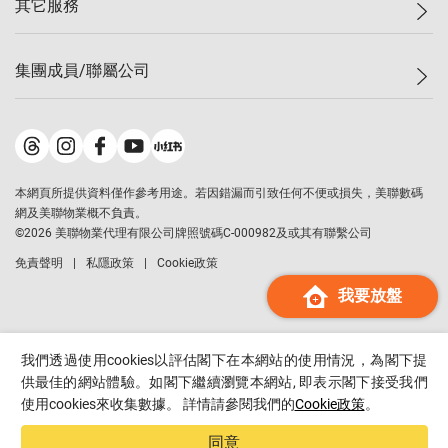
其它服務
美聯豪宅
查詢熱線
信心指數
獨家樓盤
聯絡我們
最新成交
屋苑專頁
租盤
集團成員/聯屬公司
按揭計算機
歷史成交
大灣區專頁
居屋專頁
負擔能力計算機
成交數據
樓市資訊
買賣流程
美聯物業
轉按計算機
屋苑成交排行榜
美聯精英會
鋑聯控股
*
繳款方式
地區百科
美聯慈善基金
美聯工商舖
*
本網頁所提供資料僅作參考用途。若因錯漏而引致任何不便或損失，美聯數碼
美善會
美聯中國
網及美聯物業概不負責。
地產代理管理協會
©
2026
美聯物業代理有限公司牌照號碼C-000982及或其有聯繫公司
美聯澳門
申報已遞交的購樓意向登記
免責聲明
私隱政策
Cookie政策
美聯金融集團
我要放盤
美聯移民顧問
美聯升學顧問
美聯測量師行
我們透過使用cookies以評估閣下在本網站的使用情況，為閣下提
香港置業
供最佳的網站體驗。如閣下繼續瀏覽本網站, 即表示閣下接受我們
使用cookies來收集數據。 詳情請參閱我們的
Cookie政策
。
經絡按揭
美聯會
同意